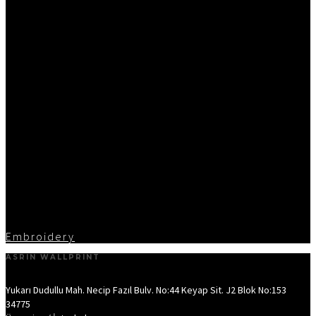
Embroidery
ASRIN WALLPRINT
Yukarı Dudullu Mah. Necip Fazıl Bulv. No:44 Keyap Sit. J2 Blok No:153
34775