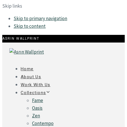
Skip links
Skip to primary navigation
Skip to content
ASRIN WALLPRINT
Home
About Us
Work With Us
Collections
Fame
Oasis
Zen
Contempo