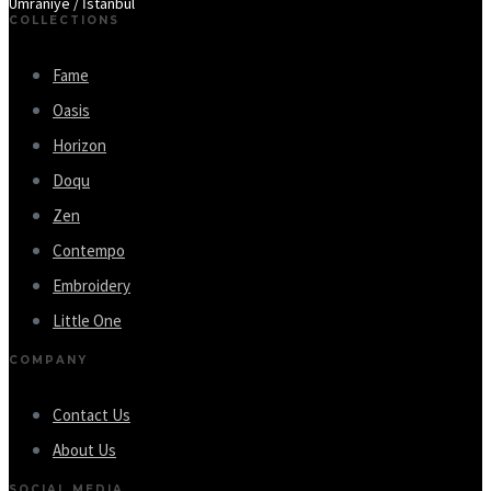
Ümraniye / İstanbul
COLLECTIONS
Fame
Oasis
Horizon
Doqu
Zen
Contempo
Embroidery
Little One
COMPANY
Contact Us
About Us
SOCIAL MEDIA