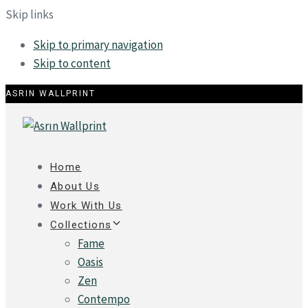
Skip links
Skip to primary navigation
Skip to content
ASRIN WALLPRINT
Home
About Us
Work With Us
Collections
Fame
Oasis
Zen
Contempo