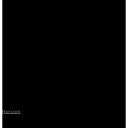
Horizon