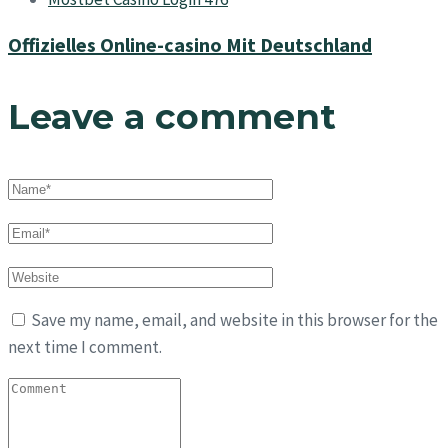
Offizielles Online-casino Mit Deutschland
Leave a comment
Save my name, email, and website in this browser for the
next time I comment.