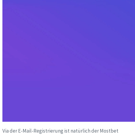
Via der E-Mail-Registrierung ist natürlich der Mostbet