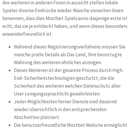
des weiteren in anderen Foren in aussicht stellen lokale
Spieler diverse Eindrücke wieder. Manche vonseiten ihnen
benennen, dass dies Mostbet Spielcasino dasjenige erste ist
echt, das sie je entdeckt haben, und wenn dieses besonders
anwenderfreundlich ist.
Während dieses Registrierungsverfahrens müssen Sie
manche pralle Details als Das Land, Ihre bevorzugte
Währung des weiteren ähnliches anzeigen.
Dieses Weiteren ist der gesamte Prozess durch High-
End-Sicherheitstechnologien geschützt, die die
Sicherheit des weiteren welchen Datenschutz aller
User (umgangssprachlich) gewährleisten.
Jeder Möglichkeiten ferner Dienste sind dauernd
wieder übersichtlich in den entsprechenden
Abschnitten platziert.
Die benutzerfreundliche Mostbet Website ermöglicht