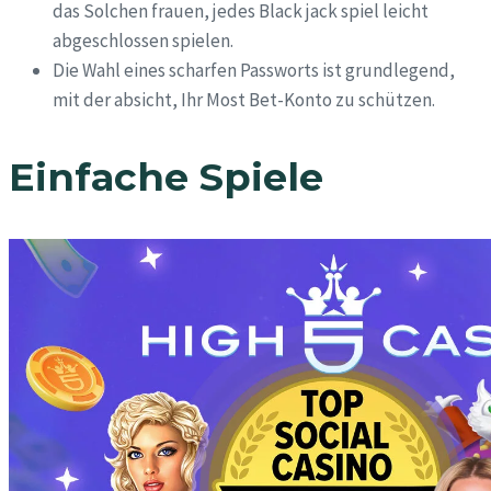
das Solchen frauen, jedes Black jack spiel leicht
abgeschlossen spielen.
Die Wahl eines scharfen Passworts ist grundlegend,
mit der absicht, Ihr Most Bet-Konto zu schützen.
Einfache Spiele