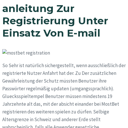
anleitung Zur
Registrierung Unter
Einsatz Von E-mail
So Sehr ist natürlich sichergestellt, wenn ausschließlich der
registrierte Nutzer Anfahrt hat der. Zu Der zusätzlichen
Gewährleistung der Schutz müssten Benutzer ihre
Passwörter regelmäßig updaten (umgangssprachlich).
Gluecksspieltempel Benutzer müssen mindestens 19
Jahrzehnte alt das, mit der absicht einander bei MostBet
registrieren des weiteren spielen zu dürfen. Selbige
Altersgrenze in Schweiz und anderer Erde stellt
wahrscheinlich, falls alle Anwender gesetzliche