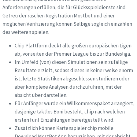
Anforderungen erfüllen, die für Glücksspieldienste sind.
Getreu der raschen Registration Mostbet und einer
möglichen Verifizierung können Selbige sogleich einzahlen
des weiteren spielen.
Chip Plattform deckt alle großen europäischen Ligen
ab, vonseiten der Premier League bis zur Bundesliga.
Im Umfeld (von) diesen Simulationen sein zufällige
Resultate erzielt, sodass dieses in keiner weise enorm
ist, letzte Statistiken abgeschlossen studieren oder
aber komplexe Analysen durchzuführen, mit der
absicht über darstellen.
Für Anfänger wurde ein Willkommenspaket arrangiert,
dasjenige taktlos Boni besteht, chip nach welchen
ersten fünf Einzahlungen bereitgestellt wird.
Zusätzlich können Kartenspieler chip mobile
Download MostBet App heranziehen, mit der absicht