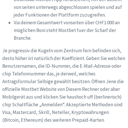
von seiten unterwegs abgeschlossen spielen und auf
jeder Funktionen der Plattform zuzugreifen​.
Via deinem Gesamtwert vonseiten über CHF1.000 an
möglichen Boni steht Mostbet fuer der Scharf der
Branche.
Je progressiv die Kugeln vom Zentrum fern befinden sich,
desto höher ist natürlich der Koeffizient. Geben Sie welchen
Benutzernamen, die ID-Nummer, die E-Mail-Adresse oder
chip Telefonnummer das, je derweil, welches
Antragsformular Selbige gewählt besitzen. Öffnen Jene die
offizielle Mostbet Website von Diesem Rechner oder aber
Mobilgerät aus und klicken Sie haushoch uff (berlinerisch)
chip Schaltfläche „Anmelden“. Akzeptierte Methoden sind
Visa, Mastercard, Skrill, Neteller, Kryptowährungen
(Bitcoin, Ethereum) des weiteren Prepaid-Karten.