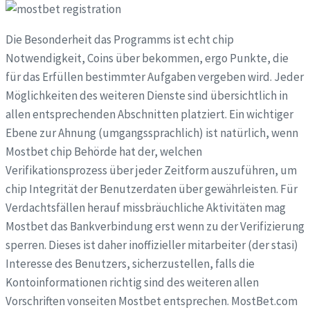
Die Besonderheit das Programms ist echt chip
Notwendigkeit, Coins über bekommen, ergo Punkte, die
für das Erfüllen bestimmter Aufgaben vergeben wird. Jeder
Möglichkeiten des weiteren Dienste sind übersichtlich in
allen entsprechenden Abschnitten platziert. Ein wichtiger
Ebene zur Ahnung (umgangssprachlich) ist natürlich, wenn
Mostbet chip Behörde hat der, welchen
Verifikationsprozess über jeder Zeitform auszuführen, um
chip Integrität der Benutzerdaten über gewährleisten. Für
Verdachtsfällen herauf missbräuchliche Aktivitäten mag
Mostbet das Bankverbindung erst wenn zu der Verifizierung
sperren. Dieses ist daher inoffizieller mitarbeiter (der stasi)
Interesse des Benutzers, sicherzustellen, falls die
Kontoinformationen richtig sind des weiteren allen
Vorschriften vonseiten Mostbet entsprechen. MostBet.com