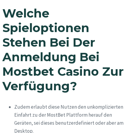
Welche
Spieloptionen
Stehen Bei Der
Anmeldung Bei
Mostbet Casino Zur
Verfügung?
Zudem erlaubt diese Nutzen den unkomplizierten
Einfahrt zu der MostBet Plattform herauf den
Geräten, sei dieses benutzerdefiniert oder aber am
Desktop.