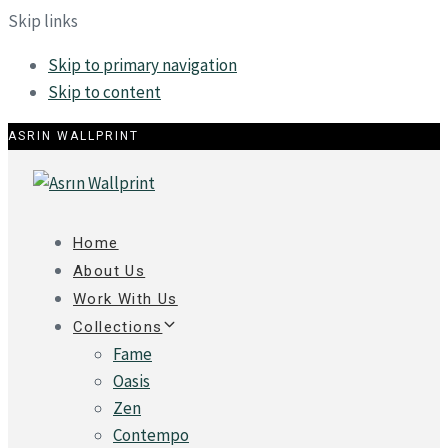
Skip links
Skip to primary navigation
Skip to content
ASRIN WALLPRINT
Home
About Us
Work With Us
Collections
Fame
Oasis
Zen
Contempo