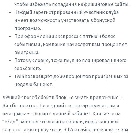
чтобы избежать попадания на фишинговые сайты.
Каждый зарегистрированный участник клуба
имеет возможность участвовать в бонусной
программе.
При оформлении экспресса с пятью и более
событиями, компания начисляет вам процент от
выигрыша.
Потому словно, тоже ты, я не планировал ничего
серьёзного.
1win возвращает до 30 процентов проигранных за
неделю банкнот.
Лучший способ обойти блок – скачать приложение 1
Вин бесплатно. Последний шаг к азартным играм и
выигрышам – логин в личный кабинет. Кликаете на
“Вход”, заполняете логин и пароль, иначе кнопкой
соцсети, и авторизуетесь. В 1Win casino пользователям