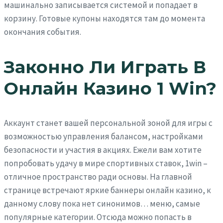
машинально записывается системой и попадает в
корзину. Готовые купоны находятся там до момента
окончания события.
Законно Ли Играть В
Онлайн Казино 1 Win?
Аккаунт станет вашей персональной зоной для игры с
возможностью управления балансом, настройками
безопасности и участия в акциях. Ежели вам хотите
попробовать удачу в мире спортивных ставок, 1win –
отличное пространство ради основы. На главной
странице встречают яркие баннеры онлайн казино, к
данному слову пока нет синонимов… меню, самые
популярные категории. Отсюда можно попасть в