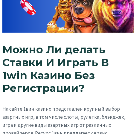
Можно Ли делать
Ставки И Играть В
1win Казино Без
Регистрации?
На сайте 1вин казино представлен крупный выбор
азартных игр, в том числе слоты, рулетка, блэкджек,
игра и другие виды азартных игр от различных
провайдеров. Ресурс 1вин предлагает сервис