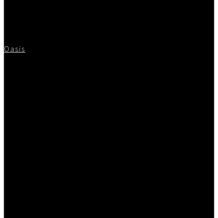
Oasis