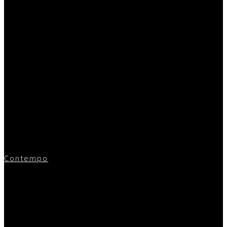
Contempo