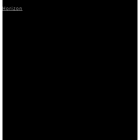
Horizon