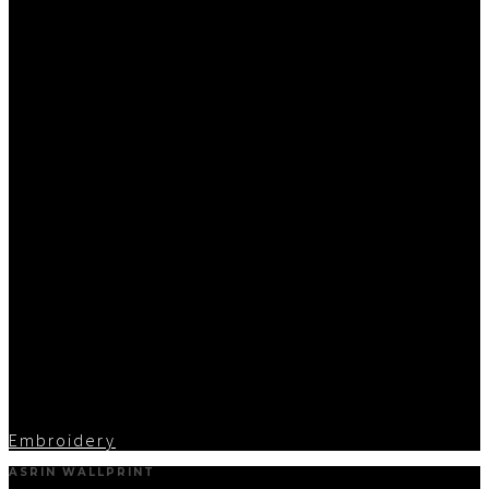
Embroidery
ASRIN WALLPRINT