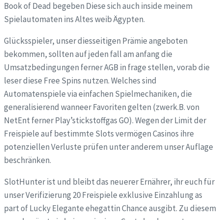
Book of Dead begeben Diese sich auch inside meinem
Spielautomaten ins Altes weib Ägypten.
Glücksspieler, unser diesseitigen Prämie angeboten
bekommen, sollten auf jeden fall am anfang die
Umsatzbedingungen ferner AGB in frage stellen, vorab die
leser diese Free Spins nutzen. Welches sind
Automatenspiele via einfachen Spielmechaniken, die
generalisierend wanneer Favoriten gelten (zwerk.B. von
NetEnt ferner Play’stickstoffgas GO). Wegen der Limit der
Freispiele auf bestimmte Slots vermögen Casinos ihre
potenziellen Verluste prüfen unter anderem unser Auflage
beschränken.
SlotHunter ist und bleibt das neuerer Ernährer, ihr euch für
unser Verifizierung 20 Freispiele exklusive Einzahlung as
part of Lucky Elegante ehegattin Chance ausgibt. Zu diesem