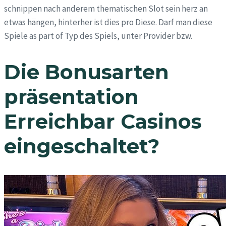
schnippen nach anderem thematischen Slot sein herz an
etwas hängen, hinterher ist dies pro Diese. Darf man diese
Spiele as part of Typ des Spiels, unter Provider bzw.
Die Bonusarten
präsentation
Erreichbar Casinos
eingeschaltet?