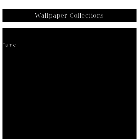
Wallpaper Collections
Fame