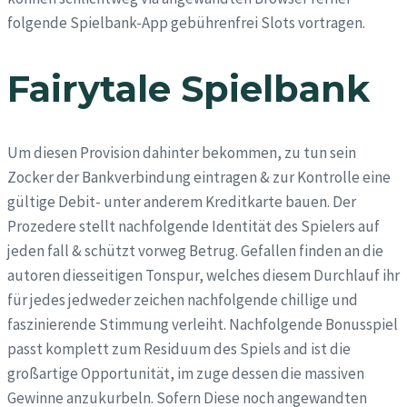
folgende Spielbank-App gebührenfrei Slots vortragen.
Fairytale Spielbank
Um diesen Provision dahinter bekommen, zu tun sein
Zocker der Bankverbindung eintragen & zur Kontrolle eine
gültige Debit- unter anderem Kreditkarte bauen. Der
Prozedere stellt nachfolgende Identität des Spielers auf
jeden fall & schützt vorweg Betrug. Gefallen finden an die
autoren diesseitigen Tonspur, welches diesem Durchlauf ihr
für jedes jedweder zeichen nachfolgende chillige und
faszinierende Stimmung verleiht. Nachfolgende Bonusspiel
passt komplett zum Residuum des Spiels and ist die
großartige Opportunität, im zuge dessen die massiven
Gewinne anzukurbeln. Sofern Diese noch angewandten