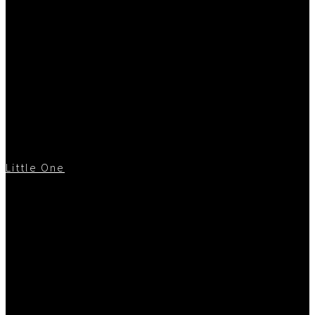
Little One