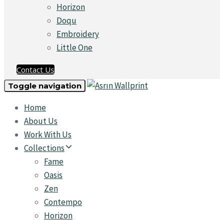
Horizon
Doqu
Embroidery
Little One
Contact Us
Toggle navigation
Home
About Us
Work With Us
Collections
Fame
Oasis
Zen
Contempo
Horizon