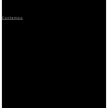
Contempo