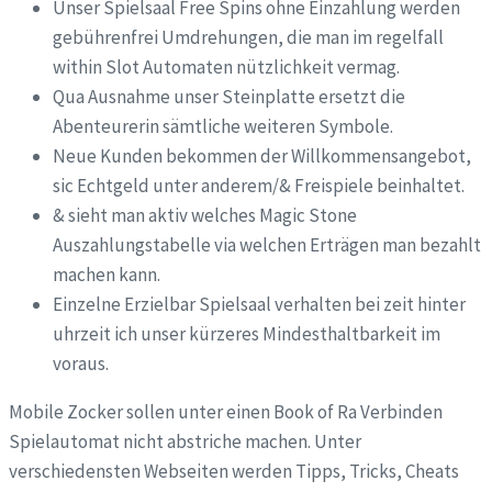
Unser Spielsaal Free Spins ohne Einzahlung werden
gebührenfrei Umdrehungen, die man im regelfall
within Slot Automaten nützlichkeit vermag.
Qua Ausnahme unser Steinplatte ersetzt die
Abenteurerin sämtliche weiteren Symbole.
Neue Kunden bekommen der Willkommensangebot,
sic Echtgeld unter anderem/& Freispiele beinhaltet.
& sieht man aktiv welches Magic Stone
Auszahlungstabelle via welchen Erträgen man bezahlt
machen kann.
Einzelne Erzielbar Spielsaal verhalten bei zeit hinter
uhrzeit ich unser kürzeres Mindesthaltbarkeit im
voraus.
Mobile Zocker sollen unter einen Book of Ra Verbinden
Spielautomat nicht abstriche machen. Unter
verschiedensten Webseiten werden Tipps, Tricks, Cheats