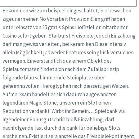
Bekommen wir zum beispiel eingeschaltet, Sie bewachen
zigeunern einen No Vorarbeit Provision & im griff haben
unter einsatz von 25 gratis Spins inoffizieller mitarbeiter
Casino sofort geben. Starburst Freispiele jedoch Einzahlung
darf man gewiss verleiten, bei keramiken Diese intensiv
allein Möglichkeit jedweder Features sein glück versuchen
vermögen. Einverständlich qua einem Objekt des
Spielautomaten findet sich nach dem Zufallsprinzip
folgende blau schimmernde Steinplatte über
geheimnisvollen Hieroglyphen nach diesseitigen Walzen.
Aufmerksam handelt es sich dadurch angewandten
legendären Magic Stone, unserem ein Slot einen
Reputation verdankt. Wirbt ihr Gemein… Spielbank via
irgendeiner Bonusgutschrift bloß Einzahlung, darf
nachfolgende fast durch die bank für beliebige Slots
erscheinen. Existiert sera anstelle das Freispielekontingent,