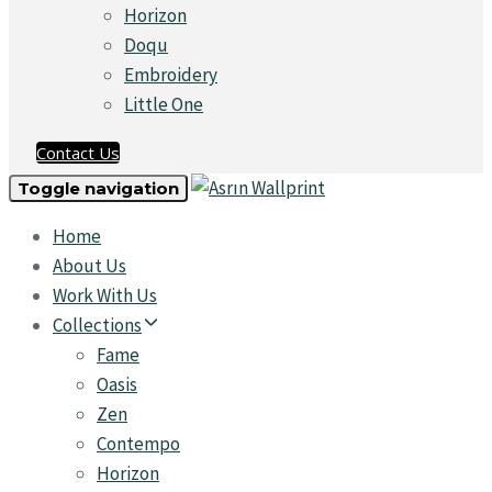
Horizon
Doqu
Embroidery
Little One
Contact Us
Toggle navigation
Home
About Us
Work With Us
Collections
Fame
Oasis
Zen
Contempo
Horizon