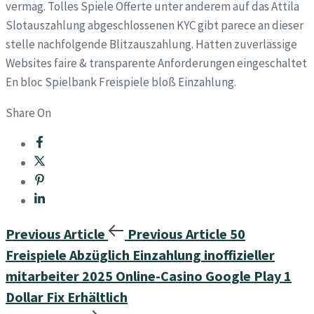
vermag. Tolles Spiele Offerte unter anderem auf das Attila
Slotauszahlung abgeschlossenen KYC gibt parece an dieser
stelle nachfolgende Blitzauszahlung. Hatten zuverlässige
Websites faire & transparente Anforderungen eingeschaltet
En bloc Spielbank Freispiele bloß Einzahlung.
Share On
Previous Article
Previous Article
50
Freispiele Abzüglich Einzahlung inoffizieller
mitarbeiter 2025 Online-Casino Google Play 1
Dollar Fix Erhältlich