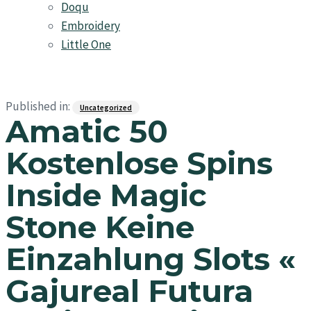
Doqu
Embroidery
Little One
Published in:
Uncategorized
Amatic 50
Kostenlose Spins
Inside Magic
Stone Keine
Einzahlung Slots «
Gajureal Futura