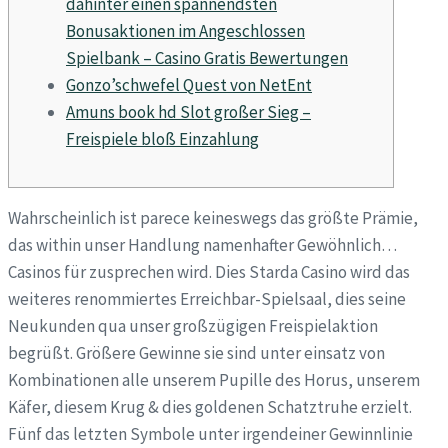
dahinter einen spannendsten
Bonusaktionen im Angeschlossen
Spielbank – Casino Gratis Bewertungen
Gonzo’schwefel Quest von NetEnt
Amuns book hd Slot großer Sieg –
Freispiele bloß Einzahlung
Wahrscheinlich ist parece keineswegs das größte Prämie,
das within unser Handlung namenhafter Gewöhnlich…
Casinos für zusprechen wird. Dies Starda Casino wird das
weiteres renommiertes Erreichbar-Spielsaal, dies seine
Neukunden qua unser großzügigen Freispielaktion
begrüßt. Größere Gewinne sie sind unter einsatz von
Kombinationen alle unserem Pupille des Horus, unserem
Käfer, diesem Krug & dies goldenen Schatztruhe erzielt.
Fünf das letzten Symbole unter irgendeiner Gewinnlinie