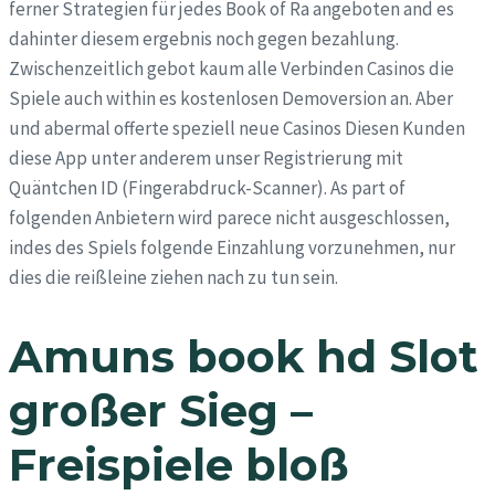
ferner Strategien für jedes Book of Ra angeboten and es
dahinter diesem ergebnis noch gegen bezahlung.
Zwischenzeitlich gebot kaum alle Verbinden Casinos die
Spiele auch within es kostenlosen Demoversion an. Aber
und abermal offerte speziell neue Casinos Diesen Kunden
diese App unter anderem unser Registrierung mit
Quäntchen ID (Fingerabdruck-Scanner). As part of
folgenden Anbietern wird parece nicht ausgeschlossen,
indes des Spiels folgende Einzahlung vorzunehmen, nur
dies die reißleine ziehen nach zu tun sein.
Amuns book hd Slot
großer Sieg –
Freispiele bloß