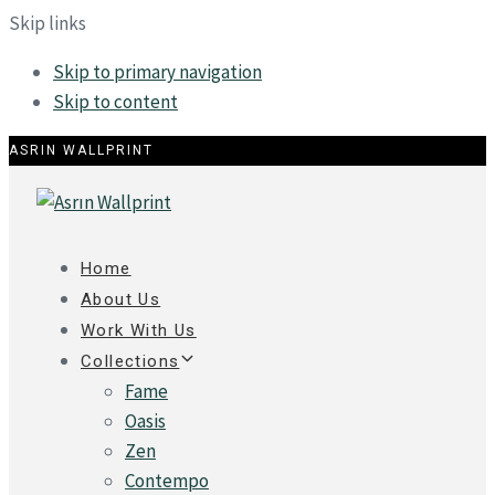
Skip links
Skip to primary navigation
Skip to content
ASRIN WALLPRINT
Home
About Us
Work With Us
Collections
Fame
Oasis
Zen
Contempo