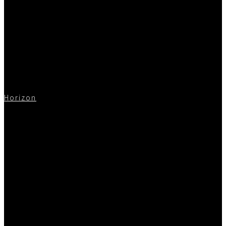
Horizon