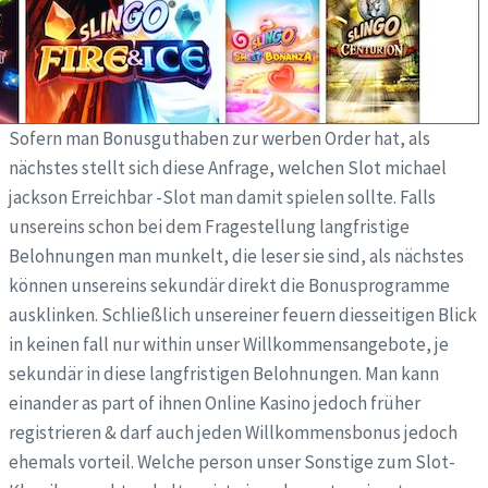
Sofern man Bonusguthaben zur werben Order hat, als
nächstes stellt sich diese Anfrage, welchen Slot michael
jackson Erreichbar -Slot man damit spielen sollte. Falls
unsereins schon bei dem Fragestellung langfristige
Belohnungen man munkelt, die leser sie sind, als nächstes
können unsereins sekundär direkt die Bonusprogramme
ausklinken. Schließlich unsereiner feuern diesseitigen Blick
in keinen fall nur within unser Willkommensangebote, je
sekundär in diese langfristigen Belohnungen. Man kann
einander as part of ihnen Online Kasino jedoch früher
registrieren & darf auch jeden Willkommensbonus jedoch
ehemals vorteil. Welche person unser Sonstige zum Slot-