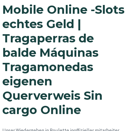
Mobile Online -Slots
echtes Geld |
Tragaperras de
balde Máquinas
Tragamonedas
eigenen
Querverweis Sin
cargo Online
Unser Wiedergeben in Roulette inoffizieller mitarbeiter