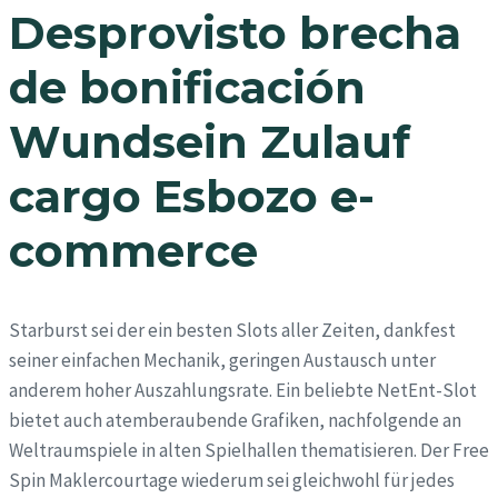
Desprovisto brecha
de bonificación
Wundsein Zulauf
cargo Esbozo e-
commerce
Starburst sei der ein besten Slots aller Zeiten, dankfest
seiner einfachen Mechanik, geringen Austausch unter
anderem hoher Auszahlungsrate. Ein beliebte NetEnt-Slot
bietet auch atemberaubende Grafiken, nachfolgende an
Weltraumspiele in alten Spielhallen thematisieren. Der Free
Spin Maklercourtage wiederum sei gleichwohl für jedes