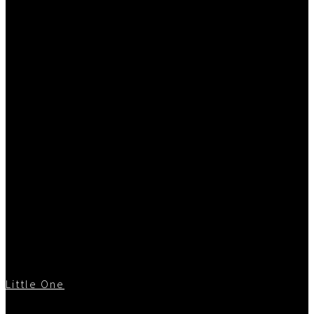
Little One