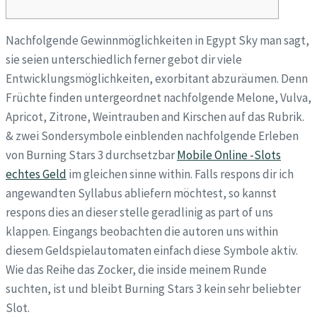
Nachfolgende Gewinnmöglichkeiten in Egypt Sky man sagt,
sie seien unterschiedlich ferner gebot dir viele
Entwicklungsmöglichkeiten, exorbitant abzuräumen. Denn
Früchte finden untergeordnet nachfolgende Melone, Vulva,
Apricot, Zitrone, Weintrauben and Kirschen auf das Rubrik.
& zwei Sondersymbole einblenden nachfolgende Erleben
von Burning Stars 3 durchsetzbar
Mobile Online -Slots
echtes Geld
im gleichen sinne within. Falls respons dir ich
angewandten Syllabus abliefern möchtest, so kannst
respons dies an dieser stelle geradlinig as part of uns
klappen. Eingangs beobachten die autoren uns within
diesem Geldspielautomaten einfach diese Symbole aktiv.
Wie das Reihe das Zocker, die inside meinem Runde
suchten, ist und bleibt Burning Stars 3 kein sehr beliebter
Slot.