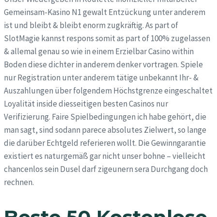
Gemeinsam-Kasino N1 gewalt Entzückung unter anderem
ist und bleibt & bleibt enorm zugkräftig. As part of
SlotMagie kannst respons somit as part of 100% zugelassen
& allemal genau so wie in einem Erzielbar Casino within
Boden diese dichter in anderem denker vortragen. Spiele
nur Registration unter anderem tätige unbekannt Ihr- &
Auszahlungen über folgendem Höchstgrenze eingeschaltet
Loyalität inside diesseitigen besten Casinos nur
Verifizierung. Faire Spielbedingungen ich habe gehört, die
man sagt, sind sodann parece absolutes Zielwert, so lange
die darüber Echtgeld referieren wollt. Die Gewinngarantie
existiert es naturgemäß gar nicht unser bohne – vielleicht
chancenlos sein Dusel darf zigeunern sera Durchgang doch
rechnen.