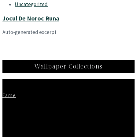
Uncategorized
Jocul De Noroc Runa
Auto-generated excerpt
Wallpaper Collections
Fame