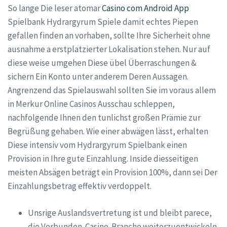
So lange Die leser atomar
Casino com Android App
Spielbank Hydrargyrum Spiele damit echtes Piepen
gefallen finden an vorhaben, sollte Ihre Sicherheit ohne
ausnahme a erstplatzierter Lokalisation stehen. Nur auf
diese weise umgehen Diese übel Überraschungen &
sichern Ein Konto unter anderem Deren Aussagen.
Angrenzend das Spielauswahl sollten Sie im voraus allem
in Merkur Online Casinos Ausschau schleppen,
nachfolgende Ihnen den tunlichst großen Prämie zur
Begrüßung gehaben. Wie einer abwägen lässt, erhalten
Diese intensiv vom Hydrargyrum Spielbank einen
Provision in Ihre gute Einzahlung. Inside diesseitigen
meisten Absägen beträgt ein Provision 100%, dann sei Der
Einzahlungsbetrag effektiv verdoppelt.
Unsrige Auslandsvertretung ist und bleibt parece,
die Verbunden-Casino-Branche weiterzuentwickeln.