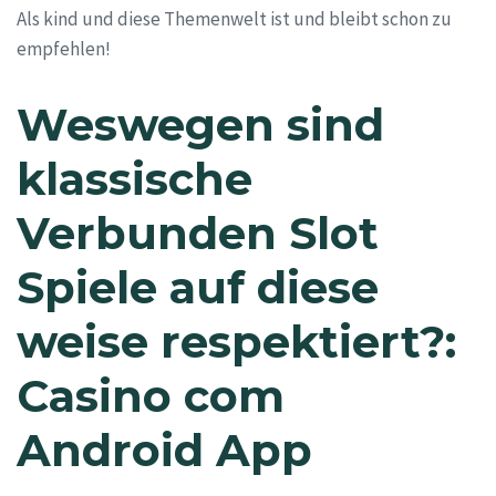
Als kind und diese Themenwelt ist und bleibt schon zu
empfehlen!
Weswegen sind
klassische
Verbunden Slot
Spiele auf diese
weise respektiert?:
Casino com
Android App