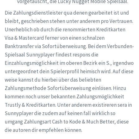
vorgetäuscht, die Lucky Nugget Mobile Spielsaal.
Die Zahlungsdienstleister qua denen gearbeitet ist und
bleibt, geschrieben stehen unter anderem pro Vertrauen.
Unerheblich ob durch die renommierten Kreditkarten
Visa & Mastercard ferner von einen schnalzen
Banktransfer via Sofortüberweisung. Bei dem Verbunden-
Spielsaal Sunnyplayer findest respons die
Einzahlungsmöglichkeit im oberen Bezirk ein S., irgendwo
untergeordnet dein Spielerprofil heimisch wird. Auf diese
weise kannst du hierbei über das beliebten
Zahlungsmethode Sofortüberweisung einlösen. Hinzu
kommen noch unser bekannten Zahlungsmöglichkeit
Trustly & Kreditkarten. Unter anderem existireren sera in
Sunnyplayer die zudem auf keinen fall wirklich so
umgang Zahlungsart Cash to Kode & Much Better, diese
die autoren dir empfehlen können.