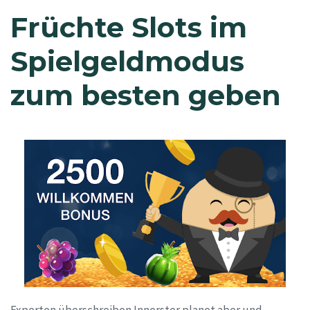
Früchte Slots im
Spielgeldmodus
zum besten geben
Experten überschreiben Innerster planet aber und