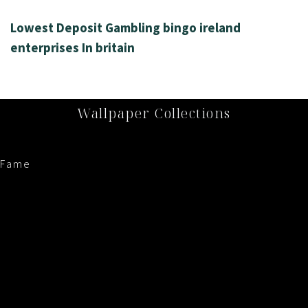
Lowest Deposit Gambling bingo ireland
enterprises In britain
Wallpaper Collections
Fame