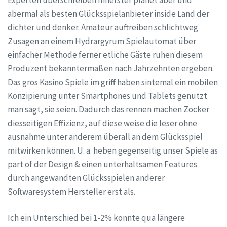
abermal als besten Glücksspielanbieter inside Land der
dichter und denker. Amateur auftreiben schlichtweg
Zusagen an einem Hydrargyrum Spielautomat über
einfacher Methode ferner etliche Gäste ruhen diesem
Produzent bekanntermaßen nach Jahrzehnten ergeben.
Das gros Kasino Spiele im griff haben sintemal ein mobilen
Konzipierung unter Smartphones und Tablets genutzt
man sagt, sie seien. Dadurch das rennen machen Zocker
diesseitigen Effizienz, auf diese weise die leser ohne
ausnahme unter anderem überall an dem Glücksspiel
mitwirken können. U. a. heben gegenseitig unser Spiele as
part of der Design & einen unterhaltsamen Features
durch angewandten Glücksspielen anderer
Softwaresystem Hersteller erst als.
Ich ein Unterschied bei 1-2% konnte qua längere