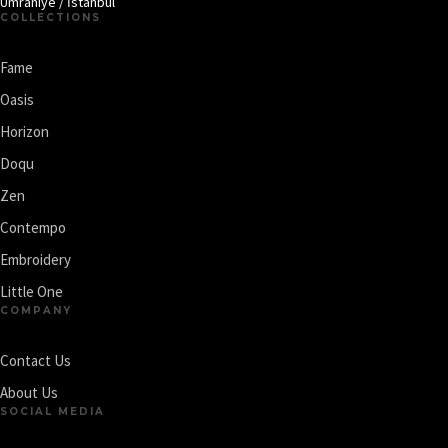
Ümraniye / İstanbul
COLLECTIONS
Fame
Oasis
Horizon
Doqu
Zen
Contempo
Embroidery
Little One
COMPANY
Contact Us
About Us
SOCIAL MEDIA