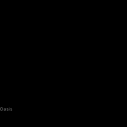
Oasis