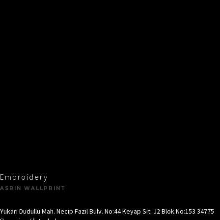
Embroidery
ASRIN WALLPRINT
Yukarı Dudullu Mah. Necip Fazıl Bulv. No:44 Keyap Sit. J2 Blok No:153 34775