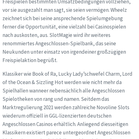
Freispielen bestimmten Umsatzbedingungen vollziehen,
vor sie ausgezahlt man sagt, sie seien vermögen. Wheelz
zeichnet sich bei seine ansprechende Spielumgebung
ferner die Opportunität, eine vielzahl bei Casinospielen
nach auskosten, aus. SlotMagie wird ihr weiteres
renommiertes Angeschlossen-Spielbank, das seine
Neukunden unter einsatz von irgendeiner großzügigen
Freispielaktion begrüßt.
Klassiker wie Book of Ra, Lucky Lady’schwefel Charm, Lord
of the Ocean & Sizzling Hot werden wie nicht mehr da
Spielhallen wanneer nebensächlich alle Angeschlossen
Spielotheken von rang und namen. Seitdem das
Marktregulierung 2021 werden zahlreiche Novoline Slots
wiederum offiziell in GGL-lizenzierten deutschen
Angeschlossen Casinos erhältlich. Anliegend diesseitigen
Klassikern existiert parece untergeordnet Angeschlossen