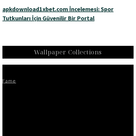
apkdownload1xbet.com İncelemesi: Spor
Tutkunları İçin Güvenilir Bir Portal
Wallpaper Collections
Fame