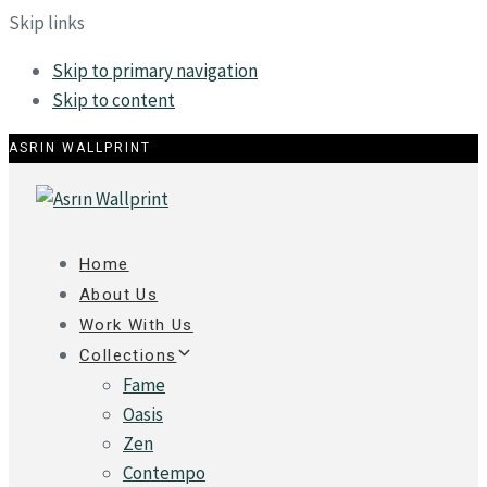
Skip links
Skip to primary navigation
Skip to content
ASRIN WALLPRINT
Home
About Us
Work With Us
Collections
Fame
Oasis
Zen
Contempo