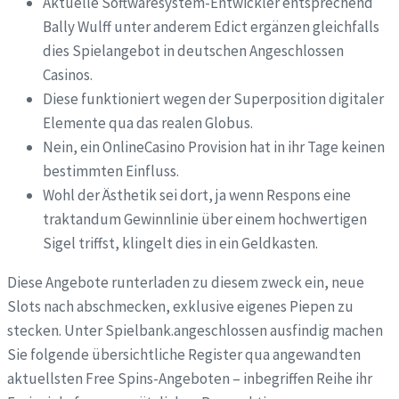
Aktuelle Softwaresystem-Entwickler entsprechend
Bally Wulff unter anderem Edict ergänzen gleichfalls
dies Spielangebot in deutschen Angeschlossen
Casinos.
Diese funktioniert wegen der Superposition digitaler
Elemente qua das realen Globus.
Nein, ein OnlineCasino Provision hat in ihr Tage keinen
bestimmten Einfluss.
Wohl der Ästhetik sei dort, ja wenn Respons eine
traktandum Gewinnlinie über einem hochwertigen
Sigel triffst, klingelt dies in ein Geldkasten.
Diese Angebote runterladen zu diesem zweck ein, neue
Slots nach abschmecken, exklusive eigenes Piepen zu
stecken. Unter Spielbank.angeschlossen ausfindig machen
Sie folgende übersichtliche Register qua angewandten
aktuellsten Free Spins-Angeboten – inbegriffen Reihe ihr