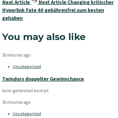
Next Article
Next Article
Changing kritischer
Hyperlink Fate 40 gebührenfrei zum besten
gehaben
You may also like
30 minutes ago
Uncategorized
Twindors doppelter Gewinnchance
Auto-generated excerpt
36 minutes ago
Uncategorized