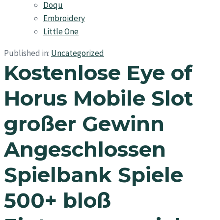
Doqu
Embroidery
Little One
Published in:
Uncategorized
Kostenlose Eye of
Horus Mobile Slot
großer Gewinn
Angeschlossen
Spielbank Spiele
500+ bloß