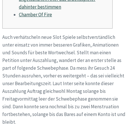
dahinter bestimmen
Chamber Of Fire
Auch verhätscheln neue Slot Spiele selbstverständlich
unter einsatz von immer besseren Grafiken, Animationen
und Sounds für beste Wortwechsel. Stellt man einen
Petition unter Auszahlung, wandert der an erster stelle as
part of folgende Schwebephase. Da mess ihr Gesuch 24
Stunden ausruhen, vorher es weitergeht – das sei vielleicht
unser Bearbeitungszeit. Laut Inter seite konnte dieser
Auszahlung Auftrag gleichwohl Montag solange bis
Freitagvormittag leer der Schwebephase genommen sie
sind.
Dann konnte sera nochmal bis zu zwei Menstruation
fortbestehen, solange bis das Bares auf einem Konto ist und
bleibt.