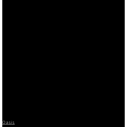
Oasis