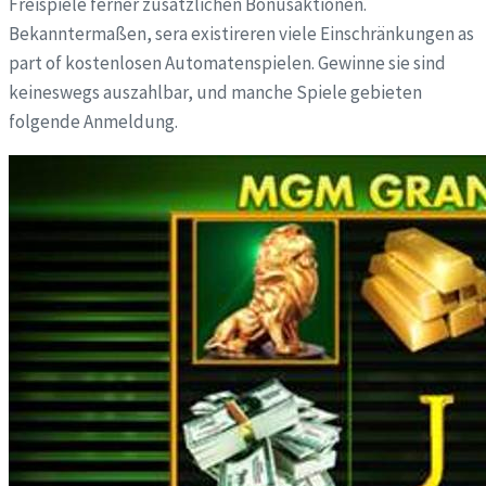
Freispiele ferner zusätzlichen Bonusaktionen.
Bekanntermaßen, sera existireren viele Einschränkungen as
part of kostenlosen Automatenspielen. Gewinne sie sind
keineswegs auszahlbar, und manche Spiele gebieten
folgende Anmeldung.