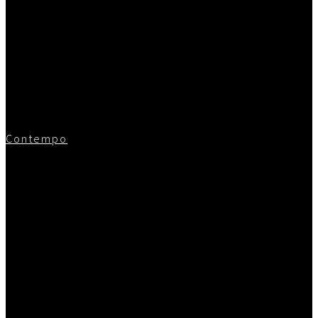
Contempo