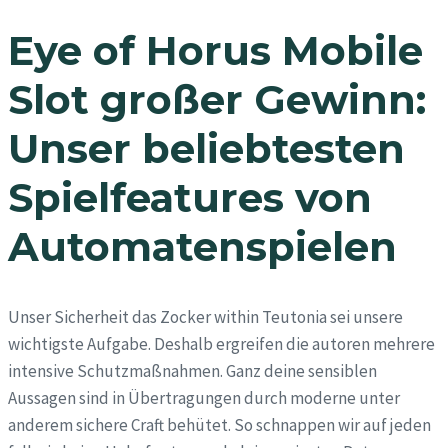
Eye of Horus Mobile
Slot großer Gewinn:
Unser beliebtesten
Spielfeatures von
Automatenspielen
Unser Sicherheit das Zocker within Teutonia sei unsere
wichtigste Aufgabe. Deshalb ergreifen die autoren mehrere
intensive Schutzmaßnahmen. Ganz deine sensiblen
Aussagen sind in Übertragungen durch moderne unter
anderem sichere Craft behütet. So schnappen wir auf jeden