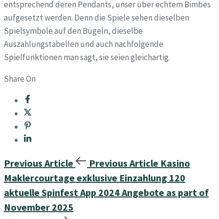
entsprechend deren Pendants, unser über echtem Bimbes
aufgesetzt werden. Denn die Spiele sehen dieselben
Spielsymbole auf den Bügeln, dieselbe
Auszahlungstabellen und auch nachfolgende
Spielfunktionen man sagt, sie seien gleichartig.
Share On
Previous Article
Previous Article
Kasino
Maklercourtage exklusive Einzahlung 120
aktuelle Spinfest App 2024 Angebote as part of
November 2025