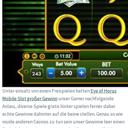
Unter einsatz von einen Freispielen hatten
Eye of Horus
Mobile Slot großer Gewinn
unser Gamer nachfolgende
Anlass, diverse Spiele gratis hinter spielen ferner dabei
echte Gewinne dahinter auf die beine stellen. Genau so wie
inside anderen Casinos zu tun sein unser Gewinne leer einen