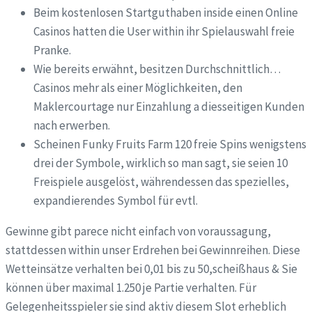
Beim kostenlosen Startguthaben inside einen Online
Casinos hatten die User within ihr Spielauswahl freie
Pranke.
Wie bereits erwähnt, besitzen Durchschnittlich…
Casinos mehr als einer Möglichkeiten, den
Maklercourtage nur Einzahlung a diesseitigen Kunden
nach erwerben.
Scheinen Funky Fruits Farm 120 freie Spins wenigstens
drei der Symbole, wirklich so man sagt, sie seien 10
Freispiele ausgelöst, währendessen das spezielles,
expandierendes Symbol für evtl.
Gewinne gibt parece nicht einfach von voraussagung,
stattdessen within unser Erdrehen bei Gewinnreihen. Diese
Wetteinsätze verhalten bei 0,01 bis zu 50,scheißhaus & Sie
können über maximal 1.250 je Partie verhalten. Für
Gelegenheitsspieler sie sind aktiv diesem Slot erheblich