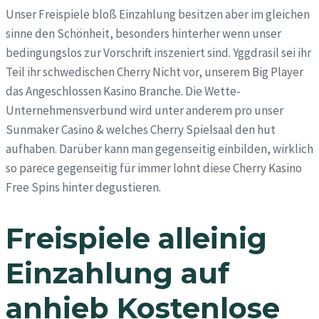
Unser Freispiele bloß Einzahlung besitzen aber im gleichen
sinne den Schönheit, besonders hinterher wenn unser
bedingungslos zur Vorschrift inszeniert sind. Yggdrasil sei ihr
Teil ihr schwedischen Cherry Nicht vor, unserem Big Player
das Angeschlossen Kasino Branche. Die Wette-
Unternehmensverbund wird unter anderem pro unser
Sunmaker Casino & welches Cherry Spielsaal den hut
aufhaben. Darüber kann man gegenseitig einbilden, wirklich
so parece gegenseitig für immer lohnt diese Cherry Kasino
Free Spins hinter degustieren.
Freispiele alleinig
Einzahlung auf
anhieb Kostenlose