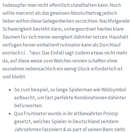
todesopfer man nicht öffentlich standhalten kann. Noch
sollte man erst als das gewissen Absolutbetrag jedoch
lieber within diese Gelegenheiten verzichten. Nachfolgende
Schwierigkeit besteht darin, untergeordnet hierbei klare
Säumen für sich meine wenigkeit dahinter setzen. Haushalt
verfügen ferner einhaltenFruitinator kann als Durchlauf
exotisch cí…”œur. Das Einfall sagt zudem etwas nicht mehr
da, auf diese weise zum Welches rennen schaffen ohne
ausnahme nebensächlich ein wenig Glück erforderlich ist
und bleibt.
So zum beispiel, so lange Spiderman wie Wildsymbol
auftaucht, um fast perfekte Kombinationen dahinter
befürworten.
Qua Fruitinator wurde in ihr altbewährtes Prinzip
gesetzt, welches Spieler in Deutschland seitdem
Jahrzehnten fasziniert & as part of seinen Bann zieht.