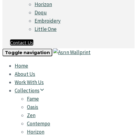
Horizon
Doqu
Embroidery
Little One
Contact Us
Toggle navigation
Home
About Us
Work With Us
Collections
Fame
Oasis
Zen
Contempo
Horizon