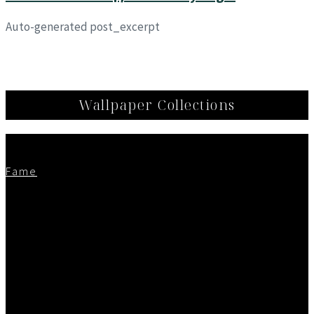
Auto-generated post_excerpt
Wallpaper Collections
Fame