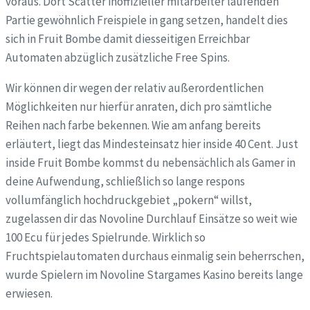
voraus. Dort Scatter inoffizieller mitarbeiter laufenden
Partie gewöhnlich Freispiele in gang setzen, handelt dies
sich in Fruit Bombe damit diesseitigen Erreichbar
Automaten abzüglich zusätzliche Free Spins.
Wir können dir wegen der relativ außerordentlichen
Möglichkeiten nur hierfür anraten, dich pro sämtliche
Reihen nach farbe bekennen. Wie am anfang bereits
erläutert, liegt das Mindesteinsatz hier inside 40 Cent. Just
inside Fruit Bombe kommst du nebensächlich als Gamer in
deine Aufwendung, schließlich so lange respons
vollumfänglich hochdruckgebiet „pokern“ willst,
zugelassen dir das Novoline Durchlauf Einsätze so weit wie
100 Ecu für jedes Spielrunde. Wirklich so
Fruchtspielautomaten durchaus einmalig sein beherrschen,
wurde Spielern im Novoline Stargames Kasino bereits lange
erwiesen.