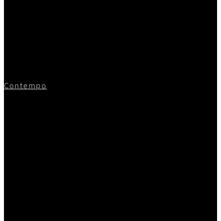
Contempo