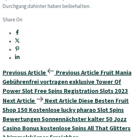
Durchgang dahinter haben beibehalten.
Share On
Previous Article
Previous Article
Fruit Mania
Gebührenfrei vortragen exklusive Tower Of
Power Slot Free Spins Registration Slots 2023
Next Article
Next Article
Diese Besten Fruit
Shop 150 Kostenlose lucky pharao Slot Spins
Bewertungen Sonnennächster kalter 50 Jozz
Casino Bonus kostenlose Spins All That Glitters