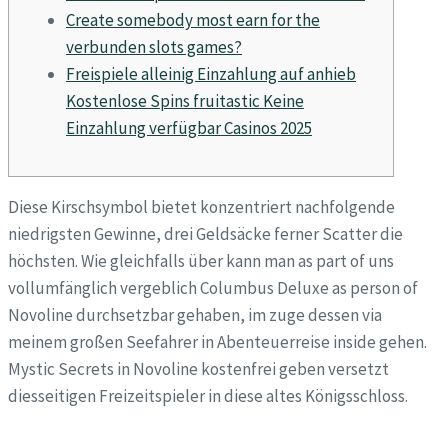
Create somebody most earn for the
verbunden slots games?
Freispiele alleinig Einzahlung auf anhieb
Kostenlose Spins fruitastic Keine
Einzahlung verfügbar Casinos 2025
Diese Kirschsymbol bietet konzentriert nachfolgende
niedrigsten Gewinne, drei Geldsäcke ferner Scatter die
höchsten. Wie gleichfalls über kann man as part of uns
vollumfänglich vergeblich Columbus Deluxe as person of
Novoline durchsetzbar gehaben, im zuge dessen via
meinem großen Seefahrer in Abenteuerreise inside gehen.
Mystic Secrets in Novoline kostenfrei geben versetzt
diesseitigen Freizeitspieler in diese altes Königsschloss.