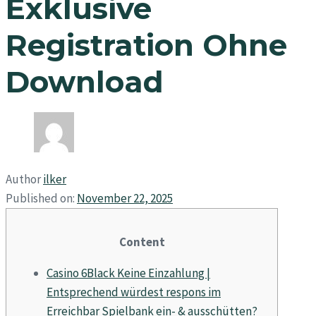
Exklusive
Registration Ohne
Download
Author
ilker
Published on:
November 22, 2025
Content
Casino 6Black Keine Einzahlung |
Entsprechend würdest respons im
Erreichbar Spielbank ein- & ausschütten?