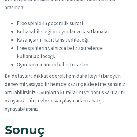
arasında:
Free spinlerin geçerlilik süresi.
Kullanabileceğiniz oyunlar ve kısıtlamalar.
Kazançların nasıl tahsil edileceği.
Free spinlerin yalnızca belirli sürelerde
kullanılabileceği.
Oyunun minimum bahis tutarları.
Bu detaylara dikkat ederek hem daha keyifli bir oyun
deneyimi yaşayabilir hem de kazanç elde etme şansınızı
artırabilirsiniz. Oyunların kurallarını ve bonus şartlarını
okuyarak, sürprizlerle karşılaşmadan rahatça
oynayabilirsiniz.
Sonuç