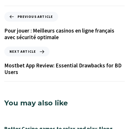
PREVIOUS ARTICLE
Pour jouer : Meilleurs casinos en ligne français
avec sécurité optimale
NEXT ARTICLE
Mostbet App Review: Essential Drawbacks for BD
Users
You may also like
15 seconds ago
Uncategorized
Better Casino games to relax and play Along