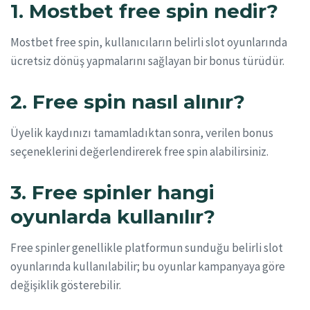
1. Mostbet free spin nedir?
Mostbet free spin, kullanıcıların belirli slot oyunlarında
ücretsiz dönüş yapmalarını sağlayan bir bonus türüdür.
2. Free spin nasıl alınır?
Üyelik kaydınızı tamamladıktan sonra, verilen bonus
seçeneklerini değerlendirerek free spin alabilirsiniz.
3. Free spinler hangi
oyunlarda kullanılır?
Free spinler genellikle platformun sunduğu belirli slot
oyunlarında kullanılabilir; bu oyunlar kampanyaya göre
değişiklik gösterebilir.