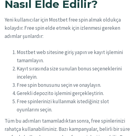
Nasıl Elde Edilir?
Yeni kullanıcılar için Mostbet free spin almak oldukça
kolaydır. Free spin elde etmek için izlenmesi gereken
adımlar şunlardır:
Mostbet web sitesine giriş yapın ve kayıt işlemini
tamamlayın.
Kayıt sırasında size sunulan bonus seçeneklerini
inceleyin.
Free spin bonusunu seçin ve onaylayın.
Gerekli depozito işlemini gerçekleştirin.
Free spinlerinizi kullanmak istediğiniz slot
oyunlarını seçin.
Tüm bu adımları tamamladıktan sonra, free spinlerinizi
rahatça kullanabilirsiniz. Bazı kampanyalar, belirli bir süre