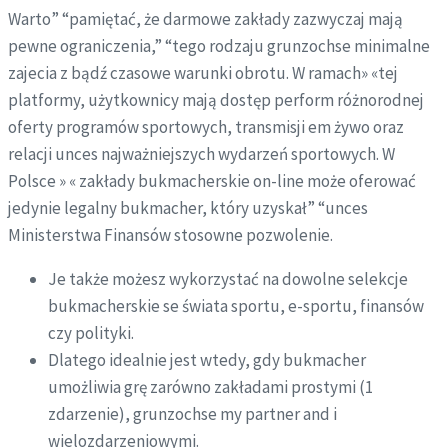
Warto” “pamiętać, że darmowe zakłady zazwyczaj mają
pewne ograniczenia,” “tego rodzaju grunzochse minimalne
zajecia z bądź czasowe warunki obrotu. W ramach» «tej
platformy, użytkownicy mają dostęp perform różnorodnej
oferty programów sportowych, transmisji em żywo oraz
relacji unces najważniejszych wydarzeń sportowych. W
Polsce » « zakłady bukmacherskie on-line może oferować
jedynie legalny bukmacher, który uzyskał” “unces
Ministerstwa Finansów stosowne pozwolenie.
Je także możesz wykorzystać na dowolne selekcje
bukmacherskie se świata sportu, e-sportu, finansów
czy polityki.
Dlatego idealnie jest wtedy, gdy bukmacher
umożliwia grę zarówno zakładami prostymi (1
zdarzenie), grunzochse my partner and i
wielozdarzeniowymi.