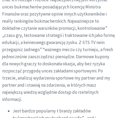
unces bukmacherów posiadających licencję Ministra
Finansów oraz pozytywne opinie innych użytkowników i
really rankingów bukmacherskich. Najważniejsze to
dokładne czytanie warunków promocji, kontrolowanie”
„czasu gry, testowanie strategii i traktowanie ich jako formę
edukacji, a keineswegs gwarancję zysku. Z STS TV nein
przegapisz żadnego” “ważnego meczu czy turnieju, a fresh
jednocześnie zaoszczędzisz pieniądze. Darmowe kupony
dla nowych graczy to doskonała okazja, aby bez ryzyka
rozpocząć przygodę unces zakładami sportowymi. Po
trzecie, analizuj wydarzenia sportowe my partner and my
partner and i stawiaj na zdarzenia, w których masz
największą wiedzę względnie dostęp do rzetelnych
informacji.
Jest bardzo popularny t branży zakładów