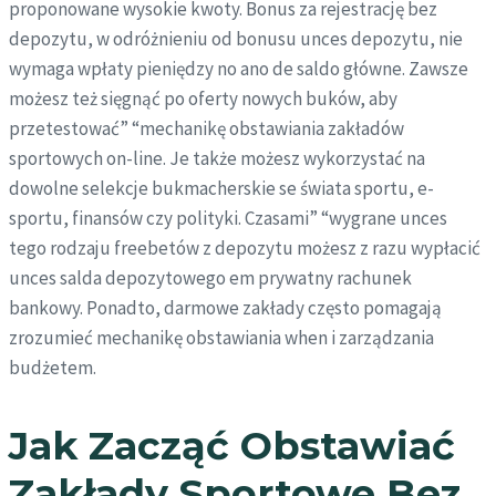
proponowane wysokie kwoty. Bonus za rejestrację bez
depozytu, w odróżnieniu od bonusu unces depozytu, nie
wymaga wpłaty pieniędzy no ano de saldo główne. Zawsze
możesz też sięgnąć po oferty nowych buków, aby
przetestować” “mechanikę obstawiania zakładów
sportowych on-line. Je także możesz wykorzystać na
dowolne selekcje bukmacherskie se świata sportu, e-
sportu, finansów czy polityki. Czasami” “wygrane unces
tego rodzaju freebetów z depozytu możesz z razu wypłacić
unces salda depozytowego em prywatny rachunek
bankowy. Ponadto, darmowe zakłady często pomagają
zrozumieć mechanikę obstawiania when i zarządzania
budżetem.
Jak Zacząć Obstawiać
Zakłady Sportowe Bez