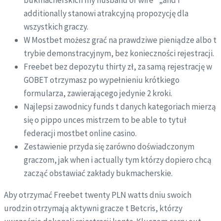
bukmacherskich my husband or wife” „and i
additionally stanowi atrakcyjną propozycję dla
wszystkich graczy.
W Mostbet możesz grać na prawdziwe pieniądze albo t
trybie demonstracyjnym, bez konieczności rejestracji.
Freebet bez depozytu thirty zł, za samą rejestrację w
GOBET otrzymasz po wypełnieniu krótkiego
formularza, zawierającego jedynie 2 kroki.
Najlepsi zawodnicy funds t danych kategoriach mierzą
się o pippo unces mistrzem to be able to tytuł
federacji mostbet online casino.
Zestawienie przyda się zarówno doświadczonym
graczom, jak when i actually tym którzy dopiero chcą
zacząć obstawiać zakłady bukmacherskie.
Aby otrzymać Freebet twenty PLN watts dniu swoich
urodzin otrzymają aktywni gracze t Betcris, którzy