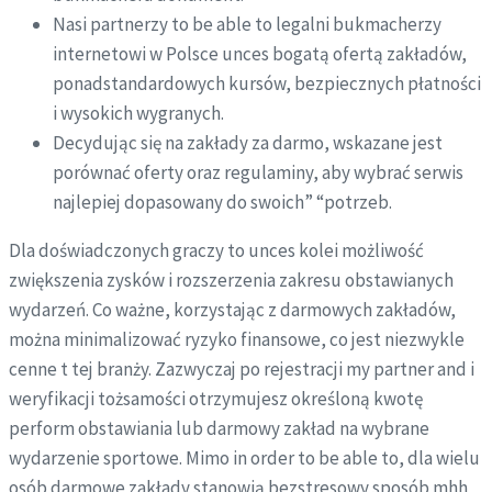
Nasi partnerzy to be able to legalni bukmacherzy
internetowi w Polsce unces bogatą ofertą zakładów,
ponadstandardowych kursów, bezpiecznych płatności
i wysokich wygranych.
Decydując się na zakłady za darmo, wskazane jest
porównać oferty oraz regulaminy, aby wybrać serwis
najlepiej dopasowany do swoich” “potrzeb.
Dla doświadczonych graczy to unces kolei możliwość
zwiększenia zysków i rozszerzenia zakresu obstawianych
wydarzeń. Co ważne, korzystając z darmowych zakładów,
można minimalizować ryzyko finansowe, co jest niezwykle
cenne t tej branży. Zazwyczaj po rejestracji my partner and i
weryfikacji tożsamości otrzymujesz określoną kwotę
perform obstawiania lub darmowy zakład na wybrane
wydarzenie sportowe. Mimo in order to be able to, dla wielu
osób darmowe zakłady stanowią bezstresowy sposób mhh