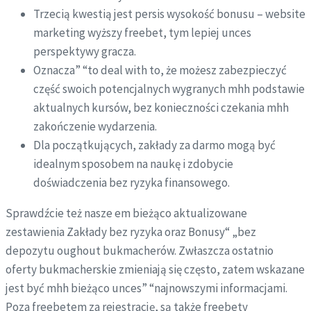
Trzecią kwestią jest persis wysokość bonusu – website
marketing wyższy freebet, tym lepiej unces
perspektywy gracza.
Oznacza” “to deal with to, że możesz zabezpieczyć
część swoich potencjalnych wygranych mhh podstawie
aktualnych kursów, bez konieczności czekania mhh
zakończenie wydarzenia.
Dla początkujących, zakłady za darmo mogą być
idealnym sposobem na naukę i zdobycie
doświadczenia bez ryzyka finansowego.
Sprawdźcie też nasze em bieżąco aktualizowane
zestawienia Zakłady bez ryzyka oraz Bonusy“ „bez
depozytu oughout bukmacherów. Zwłaszcza ostatnio
oferty bukmacherskie zmieniają się często, zatem wskazane
jest być mhh bieżąco unces” “najnowszymi informacjami.
Poza freebetem za rejestrację, są także freebety