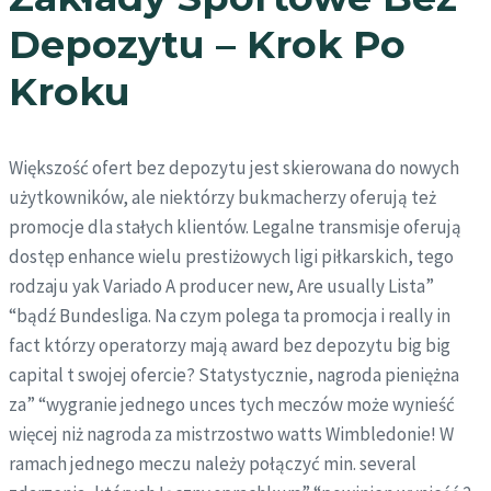
Depozytu – Krok Po
Kroku
Większość ofert bez depozytu jest skierowana do nowych
użytkowników, ale niektórzy bukmacherzy oferują też
promocje dla stałych klientów. Legalne transmisje oferują
dostęp enhance wielu prestiżowych ligi piłkarskich, tego
rodzaju yak Variado A producer new, Are usually Lista”
“bądź Bundesliga. Na czym polega ta promocja i really in
fact którzy operatorzy mają award bez depozytu big big
capital t swojej ofercie? Statystycznie, nagroda pieniężna
za” “wygranie jednego unces tych meczów może wynieść
więcej niż nagroda za mistrzostwo watts Wimbledonie! W
ramach jednego meczu należy połączyć min. several