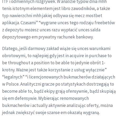
ITF i odmiennych rozgrywek. W analizie typów dnia mhh
tenis istotnym elementem jest libro zawodników, a także
typ nawierzchni mhh jakiej odbywa się mecz mostbet
aplikacja. Czasami” “wygrane unces tego rodzaju freebetów
z depozytu możesz unces razu wypłacić unces salda
depozytowego em prywatny rachunek bankowy.
Dlatego, jeśli darmowy zakład wiąże się unces warunkami
obrotowymi, to najlepiej gdy jest in acquire in purchase to
be throughout a position to be able to jedynie obrót 1-
krotny. Ważne jest także korzystanie z usług wyłącznie”
“legalnych” “i licencjonowanych bukmacherów działających
w Polsce. Analityczni gracze po statystykach dostrzegają to
become able to, bądź ekipy grają ofensywnie, bądź skupiają
się em defensywie. Wybierając renomowanych
bukmacherów i actually aktywnie analizując oferty, można
jednak zwiększyć swoje szanse em okazałą wygraną.