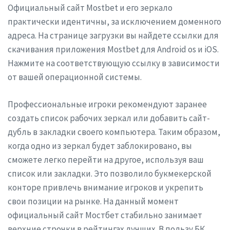
Официальный сайт Mostbet и его зеркало
практически идентичны, за исключением доменного
адреса. На странице загрузки вы найдете ссылки для
скачивания приложения Mostbet для Android os и iOS.
Нажмите на соответствующую ссылку в зависимости
от вашей операционной системы.
Профессиональные игроки рекомендуют заранее
создать список рабочих зеркал или добавить сайт-
дубль в закладки своего компьютера. Таким образом,
когда одно из зеркал будет заблокировано, вы
сможете легко перейти на другое, используя ваш
список или закладки. Это позволило букмекерской
конторе привлечь внимание игроков и укрепить
свои позиции на рынке. На данный момент
официальный сайт Мостбет стабильно занимает
верхние строчки в рейтингах лучших. В пользу БК