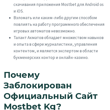
скачивания приложения Mostbet для Android os
и iOS.
Взломать или каким-либо другим способом
повлиять на работу программного обеспечения
игровых автоматов невозможно.
Талант Акматов обладает множеством навыков
и опыта в сфере журналистики, управления
контентом, и является экспертом в области
букмекерских контор и онлайн-казино.
Почему
Заблокирован
Официальный Сайт
Mostbet Kg?