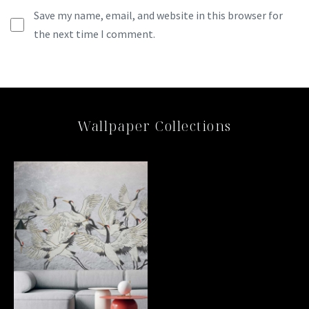
Save my name, email, and website in this browser for
the next time I comment.
Wallpaper Collections