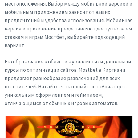
местоположения. Выбор между мобильной версией и
мобильным приложением зависит от ваших
предпочтений и удобства использования. Мобильная
версия и приложение предоставляют доступ ко всем
ставкам и играм Moстбет, выбирайте подходящий
вариант.
Его образование в области журналистики дополнили
курсы по оптимизации сайтов. Mostbet в Киргизии
предлагает разнообразие развлечений для всех
посетителей. На сайте есть новый слот «Авиатор» с
уникальным оформлением и геймплеем,
отличающимся от обычных игровых автоматов.