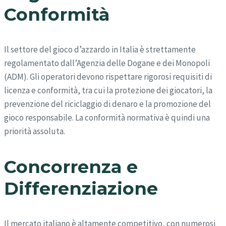
Conformità
Il settore del gioco d’azzardo in Italia è strettamente
regolamentato dall’Agenzia delle Dogane e dei Monopoli
(ADM). Gli operatori devono rispettare rigorosi requisiti di
licenza e conformità, tra cui la protezione dei giocatori, la
prevenzione del riciclaggio di denaro e la promozione del
gioco responsabile. La conformità normativa è quindi una
priorità assoluta.
Concorrenza e
Differenziazione
Il mercato italiano è altamente competitivo, con numerosi