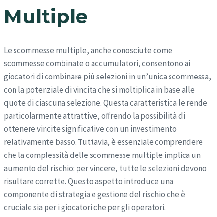
Multiple
Le scommesse multiple, anche conosciute come
scommesse combinate o accumulatori, consentono ai
giocatori di combinare più selezioni in un’unica scommessa,
con la potenziale di vincita che si moltiplica in base alle
quote di ciascuna selezione. Questa caratteristica le rende
particolarmente attrattive, offrendo la possibilità di
ottenere vincite significative con un investimento
relativamente basso. Tuttavia, è essenziale comprendere
che la complessità delle scommesse multiple implica un
aumento del rischio: per vincere, tutte le selezioni devono
risultare corrette. Questo aspetto introduce una
componente di strategia e gestione del rischio che è
cruciale sia per i giocatori che per gli operatori.