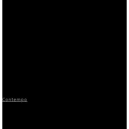
Contempo