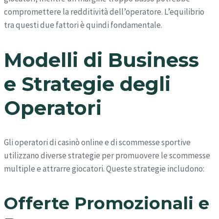
compromettere la redditività dell’operatore. L’equilibrio
tra questi due fattori è quindi fondamentale.
Modelli di Business
e Strategie degli
Operatori
Gli operatori di casinò online e di scommesse sportive
utilizzano diverse strategie per promuovere le scommesse
multiple e attrarre giocatori. Queste strategie includono:
Offerte Promozionali e