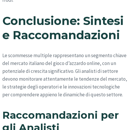
Conclusione: Sintesi
e Raccomandazioni
Le scommesse multiple rappresentano un segmento chiave
del mercato italiano del gioco d’azzardo online, con un
potenziale di crescita significativo. Gli analisti di settore
devono monitorare attentamente le tendenze del mercato,
le strategie degli operatori e le innovazioni tecnologiche
per comprendere appieno le dinamiche di questo settore.
Raccomandazioni per
gli Analisti