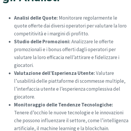
Analisi delle Quote:
Monitorare regolarmente le
quote offerte dai diversi operatori per valutare la loro
competitività e i margini di profitto.
Studio delle Promozioni:
Analizzare le offerte
promozionali e i bonus offerti dagli operatori per
valutare la loro efficacia nell’attirare e fidelizzare i
giocatori.
Valutazione dell’Esperienza Utente:
Valutare
l’usabilità delle piattaforme di scommesse multiple,
l’interfaccia utente e l’esperienza complessiva del
giocatore.
Monitoraggio delle Tendenze Tecnologiche:
Tenere d’occhio le nuove tecnologie e le innovazioni
che possono influenzare il settore, come l’intelligenza
artificiale, il machine learning e la blockchain.