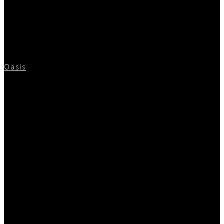
Oasis