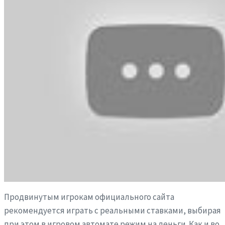
Продвинутым игрокам официального сайта
рекомендуется играть с реальными ставками, выбирая
при этом в игровом автомате режим на деньги. Как и во