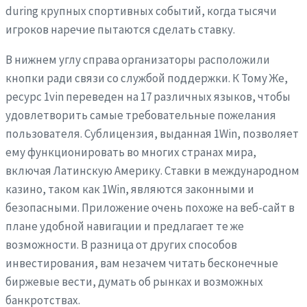
during крупных спортивных событий, когда тысячи
игроков наречие пытаются сделать ставку.
В нижнем углу справа организаторы расположили
кнопки ради связи со службой поддержки. К Тому Же,
ресурс 1vin переведен на 17 различных языков, чтобы
удовлетворить самые требовательные пожелания
пользователя. Сублицензия, выданная 1Win, позволяет
ему функционировать во многих странах мира,
включая Латинскую Америку. Ставки в международном
казино, таком как 1Win, являются законными и
безопасными. Приложение очень похоже на веб-сайт в
плане удобной навигации и предлагает те же
возможности. В разница от других способов
инвестирования, вам незачем читать бесконечные
биржевые вести, думать об рынках и возможных
банкротствах.