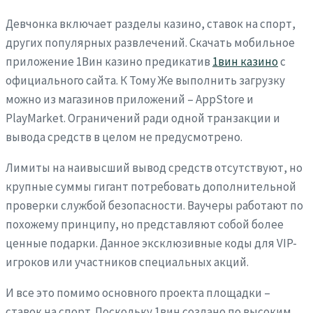
Девчонка включает разделы казино, ставок на спорт,
других популярных развлечений. Скачать мобильное
приложение 1Вин казино предикатив
1вин казино
с
официального сайта. К Тому Же выполнить загрузку
можно из магазинов приложений – AppStore и
PlayMarket. Ограничений ради одной транзакции и
вывода средств в целом не предусмотрено.
Лимиты на наивысший вывод средств отсутствуют, но
крупные суммы гигант потребовать дополнительной
проверки службой безопасности. Ваучеры работают по
похожему принципу, но представляют собой более
ценные подарки. Данное эксклюзивные коды для VIP-
игроков или участников специальных акций.
И все это помимо основного проекта площадки –
ставок на спорт. Поскольку 1вин создано по высоким