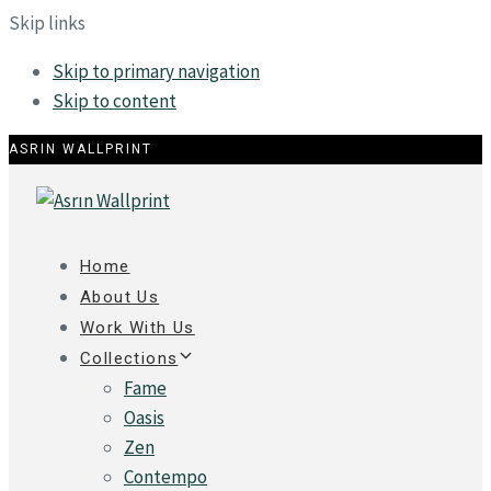
Skip links
Skip to primary navigation
Skip to content
ASRIN WALLPRINT
Home
About Us
Work With Us
Collections
Fame
Oasis
Zen
Contempo