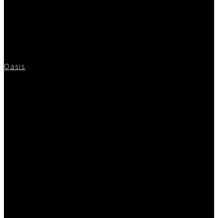
Oasis