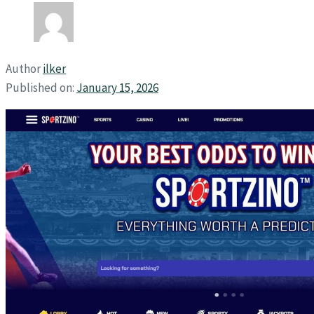
Author
ilker
Published on:
January 15, 2026