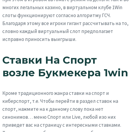
многих легальных казино, в виртуальном клубе 1Win
слоты функционируют согласно алгоритму ГСЧ.
Благодаря этому все игроки гигант рассчитывать на то,
словно каждый виртуальный слот предполагает
исправно приносить выигрыши.
Ставки На Спорт
возле Букмекера 1win
Кроме традиционного жанра ставки на спорт и
киберспорт, т.е. Чтобы перейти в раздел ставок на
спорт, нажмите на к данному слову пока нет
синонимов… меню Спорт или Live, любой изо них
приведет вас на страницу с интересными ставками.