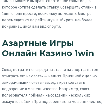
Там вы можете выбрать спортивное событие, на
которое хотите сделать ставку. Совершать ставки в
1вин очень просто, поскольку вы можете быстро
перемещаться по рейтингу и выбирать наиболее
понравившийся вам вид спорта.
Азартные Игры
Онлайн Казино 1win
Союз, потратить награда на ставки на спорт, а потом
отыграть его на слотах — нельзя. Причиной с целью
замораживания счета навсегда краткое стать
подозрение в мошенничестве. Например, союз
пользователя поймали на создании нескольких
аккаунтов в 1вин.При подозрениях на мошенничество,