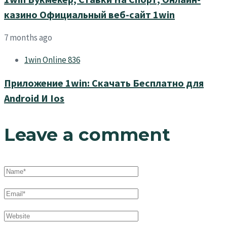
казино Официальный веб-сайт 1win
7 months ago
1win Online 836
Приложение 1win: Скачать Бесплатно для
Android И Ios
Leave a comment