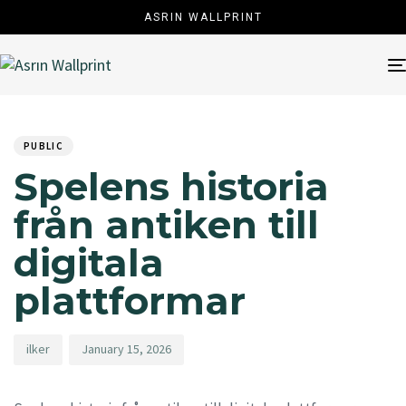
ASRIN WALLPRINT
Author
Published
PUBLISHED
on:
IN:
PUBLIC
Spelens historia
från antiken till
digitala
plattformar
ilker
January 15, 2026