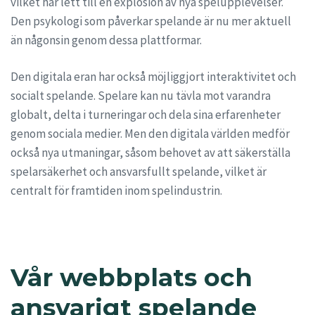
vilket har lett till en explosion av nya spelupplevelser.
Den psykologi som påverkar spelande är nu mer aktuell
än någonsin genom dessa plattformar.
Den digitala eran har också möjliggjort interaktivitet och
socialt spelande. Spelare kan nu tävla mot varandra
globalt, delta i turneringar och dela sina erfarenheter
genom sociala medier. Men den digitala världen medför
också nya utmaningar, såsom behovet av att säkerställa
spelarsäkerhet och ansvarsfullt spelande, vilket är
centralt för framtiden inom spelindustrin.
Vår webbplats och
ansvarigt spelande