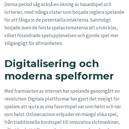
Denna period såg också en ökning av hasardspel och
lotterier, med många stater som började reglera spelande
för att fånga in de potentiella intäkterna. Samtidigt
började även de första spelautomaterna att utvecklas,
vilket förändrade spelupplevelsen och gjorde spel mer
tillgängligt för allmänheten.
Digitalisering och
moderna spelformer
Med framväxten av internet har spelande genomgått en
revolution. Digitala plattformar har gjort det möjligt för
spelare att njuta av sina favoritspel var som helst och när
som helst. Onlinecasinon erbjuder en mängd olika spel,
från traditionella bordsspel till innovativa slotmaskiner,