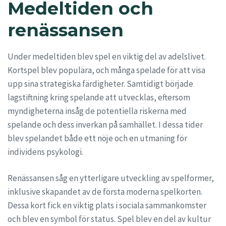
Medeltiden och
renässansen
Under medeltiden blev spel en viktig del av adelslivet.
Kortspel blev populära, och många spelade för att visa
upp sina strategiska färdigheter. Samtidigt började
lagstiftning kring spelande att utvecklas, eftersom
myndigheterna insåg de potentiella riskerna med
spelande och dess inverkan på samhället. I dessa tider
blev spelandet både ett nöje och en utmaning för
individens psykologi.
Renässansen såg en ytterligare utveckling av spelformer,
inklusive skapandet av de första moderna spelkorten.
Dessa kort fick en viktig plats i sociala sammankomster
och blev en symbol för status. Spel blev en del av kultur