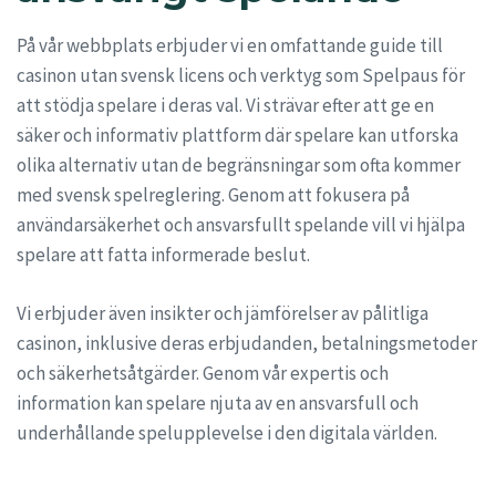
På vår webbplats erbjuder vi en omfattande guide till
casinon utan svensk licens och verktyg som Spelpaus för
att stödja spelare i deras val. Vi strävar efter att ge en
säker och informativ plattform där spelare kan utforska
olika alternativ utan de begränsningar som ofta kommer
med svensk spelreglering. Genom att fokusera på
användarsäkerhet och ansvarsfullt spelande vill vi hjälpa
spelare att fatta informerade beslut.
Vi erbjuder även insikter och jämförelser av pålitliga
casinon, inklusive deras erbjudanden, betalningsmetoder
och säkerhetsåtgärder. Genom vår expertis och
information kan spelare njuta av en ansvarsfull och
underhållande spelupplevelse i den digitala världen.