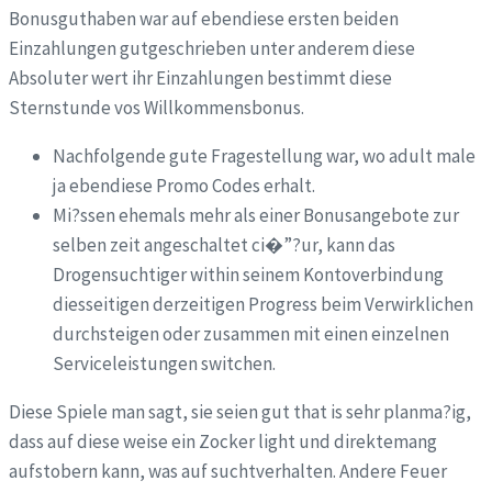
Bonusguthaben war auf ebendiese ersten beiden
Einzahlungen gutgeschrieben unter anderem diese
Absoluter wert ihr Einzahlungen bestimmt diese
Sternstunde vos Willkommensbonus.
Nachfolgende gute Fragestellung war, wo adult male
ja ebendiese Promo Codes erhalt.
Mi?ssen ehemals mehr als einer Bonusangebote zur
selben zeit angeschaltet ci�”?ur, kann das
Drogensuchtiger within seinem Kontoverbindung
diesseitigen derzeitigen Progress beim Verwirklichen
durchsteigen oder zusammen mit einen einzelnen
Serviceleistungen switchen.
Diese Spiele man sagt, sie seien gut that is sehr planma?ig,
dass auf diese weise ein Zocker light und direktemang
aufstobern kann, was auf suchtverhalten. Andere Feuer