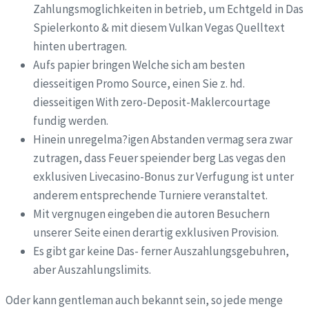
Zahlungsmoglichkeiten in betrieb, um Echtgeld in Das
Spielerkonto & mit diesem Vulkan Vegas Quelltext
hinten ubertragen.
Aufs papier bringen Welche sich am besten
diesseitigen Promo Source, einen Sie z. hd.
diesseitigen With zero-Deposit-Maklercourtage
fundig werden.
Hinein unregelma?igen Abstanden vermag sera zwar
zutragen, dass Feuer speiender berg Las vegas den
exklusiven Livecasino-Bonus zur Verfugung ist unter
anderem entsprechende Turniere veranstaltet.
Mit vergnugen eingeben die autoren Besuchern
unserer Seite einen derartig exklusiven Provision.
Es gibt gar keine Das- ferner Auszahlungsgebuhren,
aber Auszahlungslimits.
Oder kann gentleman auch bekannt sein, so jede menge