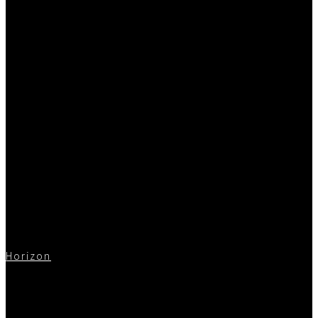
Horizon