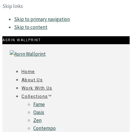
Skip links
Skip to primary navigation
Skip to content
ASRIN WALLPRINT
Home
About Us
Work With Us
Collections
Fame
Oasis
Zen
Contempo