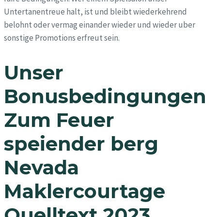
Untertanentreue halt, ist und bleibt wiederkehrend
belohnt oder vermag einander wieder und wieder uber
sonstige Promotions erfreut sein.
Unser
Bonusbedingungen
Zum Feuer
speiender berg
Nevada
Maklercourtage
Quelltext 2023