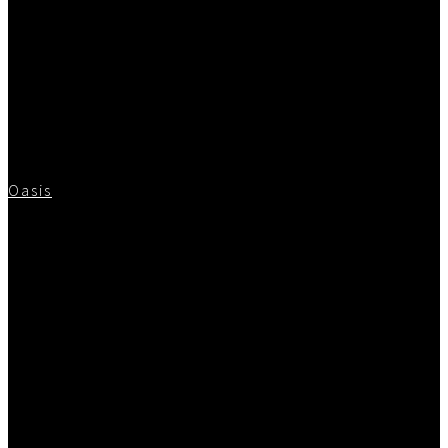
Oasis