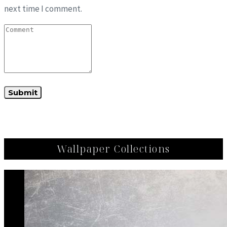
next time I comment.
Wallpaper Collections