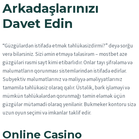
Arkadaşlarınızı
Davet Edin
“Güzgülərdən istifadə etmək təhlükəsizdirmi?” deyə sorğu
verə bilərsiniz. Sizi əmin etməyə tələsirəm – mostbet aze
güzgüləri rəsmi sayt kimi etibarlıdır. Onlar tayı şifrələmə və
məlumatların qorunması sistemlərindən istifadə edirlər.
Subyektiv məlumatlarınız və maliyyə əməliyyatlarınız
tamamilə təhlükəsiz olaraq qalır. Üstəlik, bərk işləməyi və
mümkün təhlükələrdən qorunmağı təmin eləmək üçün
güzgülər mütəmadi olaraq yenilənir. Bukmeker kontoru sizə
uzun oyun seçimi və imkanlar təklif edir.
Online Casino