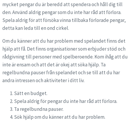
mycket pengar du är beredd att spendera och håll dig till
den. Använd aldrig pengar som du inte har råd att förlora.
Spela aldrig för att försöka vinna tillbaka förlorade pengar,
detta kan leda till en ond cirkel.
Om du känner att du har problem med spelandet finns det
hjälp att få. Det finns organisationer som erbjuder stöd och
rådgivning till personer med spelberoende. Kom ihåg att du
inte är ensam och att det är okej att söka hjälp. Ta
regelbundna pauser från spelandet och se till att du har
andra intressen och aktiviteter i ditt liv.
Sätt en budget.
Spela aldrig för pengar du inte har råd att förlora.
Ta regelbundna pauser.
Sök hjälp om du känner att du har problem.