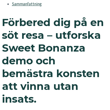
Sammanfattning
Förbered dig på en
söt resa – utforska
Sweet Bonanza
demo och
bemästra konsten
att vinna utan
insats.