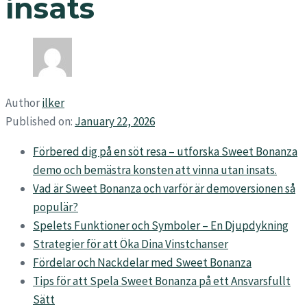
insats
Author
ilker
Published on:
January 22, 2026
Förbered dig på en söt resa – utforska Sweet Bonanza
demo och bemästra konsten att vinna utan insats.
Vad är Sweet Bonanza och varför är demoversionen så
populär?
Spelets Funktioner och Symboler – En Djupdykning
Strategier för att Öka Dina Vinstchanser
Fördelar och Nackdelar med Sweet Bonanza
Tips för att Spela Sweet Bonanza på ett Ansvarsfullt
Sätt