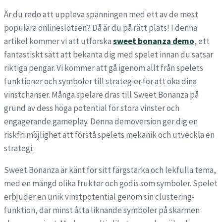
Är du redo att uppleva spänningen med ett av de mest
populära onlineslotsen? Då är du på rätt plats! I denna
artikel kommer vi att utforska
sweet bonanza demo
, ett
fantastiskt sätt att bekanta dig med spelet innan du satsar
riktiga pengar. Vi kommer att gå igenom allt från spelets
funktioner och symboler till strategier för att öka dina
vinstchanser. Många spelare dras till Sweet Bonanza på
grund av dess höga potential för stora vinster och
engagerande gameplay. Denna demoversion ger dig en
riskfri möjlighet att förstå spelets mekanik och utveckla en
strategi.
Sweet Bonanza är känt för sitt färgstarka och lekfulla tema,
med en mängd olika frukter och godis som symboler. Spelet
erbjuder en unik vinstpotential genom sin clustering-
funktion, där minst åtta liknande symboler på skärmen