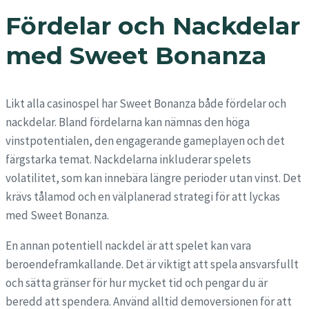
Fördelar och Nackdelar
med Sweet Bonanza
Likt alla casinospel har Sweet Bonanza både fördelar och
nackdelar. Bland fördelarna kan nämnas den höga
vinstpotentialen, den engagerande gameplayen och det
färgstarka temat. Nackdelarna inkluderar spelets
volatilitet, som kan innebära längre perioder utan vinst. Det
krävs tålamod och en välplanerad strategi för att lyckas
med Sweet Bonanza.
En annan potentiell nackdel är att spelet kan vara
beroendeframkallande. Det är viktigt att spela ansvarsfullt
och sätta gränser för hur mycket tid och pengar du är
beredd att spendera. Använd alltid demoversionen för att