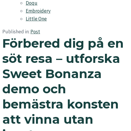
Doqu
Embroidery
Little One
Published in:
Post
Förbered dig på en
söt resa – utforska
Sweet Bonanza
demo och
bemästra konsten
att vinna utan