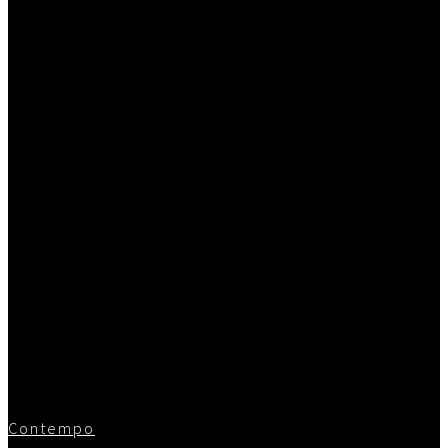
Contempo