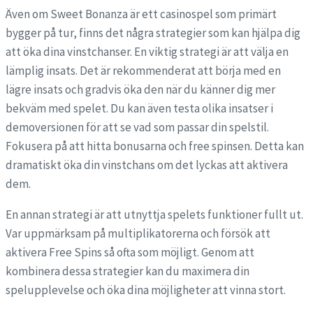
Även om Sweet Bonanza är ett casinospel som primärt
bygger på tur, finns det några strategier som kan hjälpa dig
att öka dina vinstchanser. En viktig strategi är att välja en
lämplig insats. Det är rekommenderat att börja med en
lägre insats och gradvis öka den när du känner dig mer
bekväm med spelet. Du kan även testa olika insatser i
demoversionen för att se vad som passar din spelstil.
Fokusera på att hitta bonusarna och free spinsen. Detta kan
dramatiskt öka din vinstchans om det lyckas att aktivera
dem.
En annan strategi är att utnyttja spelets funktioner fullt ut.
Var uppmärksam på multiplikatorerna och försök att
aktivera Free Spins så ofta som möjligt. Genom att
kombinera dessa strategier kan du maximera din
spelupplevelse och öka dina möjligheter att vinna stort.