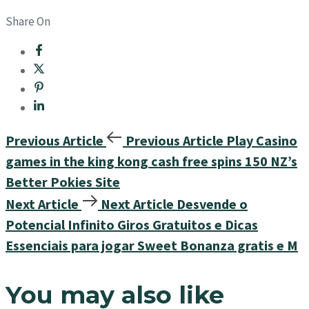
Share On
Previous Article
Previous Article
Play Casino
games in the king kong cash free spins 150 NZ’s
Better Pokies Site
Next Article
Next Article
Desvende o
Potencial Infinito Giros Gratuitos e Dicas
Essenciais para jogar Sweet Bonanza gratis e M
You may also like