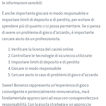
le informazioni sensibili.
È anche importante giocare in modo responsabile e
impostare limiti di deposito e di perdita, per evitare di
spendere più di quanto ci si possa permettere. Se si pensa
di avere un problema di gioco d’azzardo, è importante
cercare aiuto da un professionista.
Verificare la licenza del casinò online
Controllare le tecnologie di sicurezza utilizzate
Impostare limiti di deposito e di perdita
Giocare in modo responsabile
Cercare aiuto in caso di problemi di gioco d’azzardo
Sweet Bonanza rappresenta un’esperienza di gioco
coinvolgente e potenzialmente remunerativa, ma è
fondamentale approcciarsi ad essa con consapevolezza e
responsabilità. Con la giusta strategia e un approccio