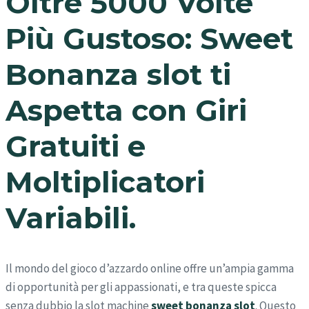
Oltre 5000 Volte
Più Gustoso: Sweet
Bonanza slot ti
Aspetta con Giri
Gratuiti e
Moltiplicatori
Variabili.
Il mondo del gioco d’azzardo online offre un’ampia gamma
di opportunità per gli appassionati, e tra queste spicca
senza dubbio la slot machine
sweet bonanza slot
. Questo