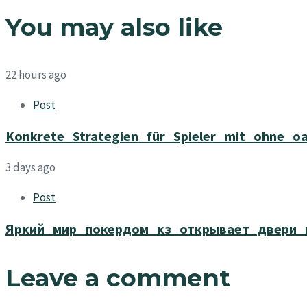
You may also like
22 hours ago
Post
Konkrete_Strategien_für_Spieler_mit_ohne_oa
3 days ago
Post
Яркий_мир_покердом_кз_открывает_двери_
Leave a comment