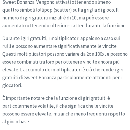
Sweet Bonanza. Vengono attivati ottenendo almeno
quattro simboli lollipop (scatter) sulla griglia di gioco. Il
numero di giri gratuiti iniziali è di 10, ma può essere
aumentato ottenendo ulteriori scatter durante la funzione.
Durante i giri gratuiti, i moltiplicatori appaiono a caso sui
rulli e possono aumentare significativamente le vincite.
Questi moltiplicatori possono variare da 2x a 100x, e possono
essere combinati tra loro per ottenere vincite ancora più
elevate. L’accumulo dei moltiplicatori è ciò che rende i giri
gratuiti di Sweet Bonanza particolarmente attraenti per i
giocatori.
È importante notare che la funzione di giri gratuiti è
particolarmente volatile, il che significa che le vincite
possono essere elevate, ma anche meno frequenti rispetto
al gioco base.