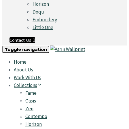
Horizon
Doqu
Embroidery
Little One
Contact Us
Toggle navigation
Home
About Us
Work With Us
Collections
Fame
Oasis
Zen
Contempo
Horizon