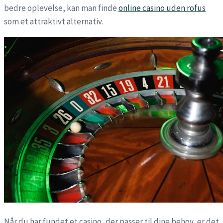
bedre oplevelse, kan man finde
online casino uden rofus
som et attraktivt alternativ.
Når du har fundet et casino, der passer til dine behov, er det