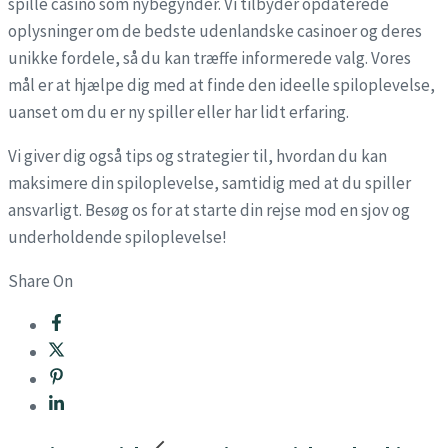
spille casino som nybegynder. Vi tilbyder opdaterede
oplysninger om de bedste udenlandske casinoer og deres
unikke fordele, så du kan træffe informerede valg. Vores
mål er at hjælpe dig med at finde den ideelle spiloplevelse,
uanset om du er ny spiller eller har lidt erfaring.
Vi giver dig også tips og strategier til, hvordan du kan
maksimere din spiloplevelse, samtidig med at du spiller
ansvarligt. Besøg os for at starte din rejse mod en sjov og
underholdende spiloplevelse!
Share On