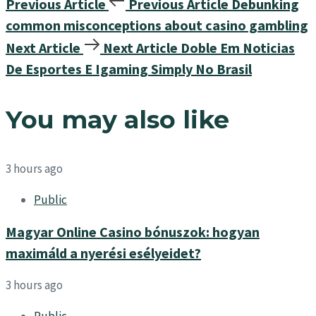
Previous Article
Previous Article
Debunking
common misconceptions about casino gambling
Next Article
Next Article
Doble Em Noticias
De Esportes E Igaming Simply No Brasil
You may also like
3 hours ago
Public
Magyar Online Casino bónuszok: hogyan
maximáld a nyerési esélyeidet?
3 hours ago
Public