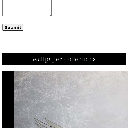
Wallpaper Collections