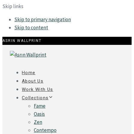
Skip links
Skip to primary navigation
Skip to content
ASRIN WALLPRINT
Home
About Us
Work With Us
Collections
Fame
Oasis
Zen
Contempo