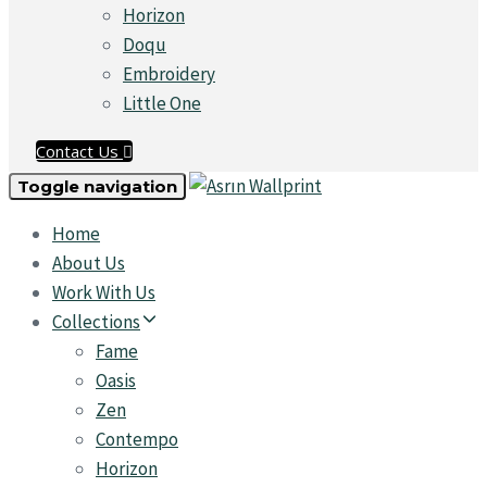
Horizon
Doqu
Embroidery
Little One
Contact Us
Toggle navigation
Home
About Us
Work With Us
Collections
Fame
Oasis
Zen
Contempo
Horizon