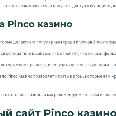
, которые вам нравятся, и получать доступ к функциям, 
 Pinco казино
оторые делают его популярным среди игроков. Некоторы
тся официальным сайтом, что означает, что ваша информа
, которые вам нравятся, и получать доступ к функциям, к
ало Pinco казино позволяет играть в игры, которые вам н
рать в онлайн-казино, и мы рекомендуем его всем игрокам
й сайт Pinco казин