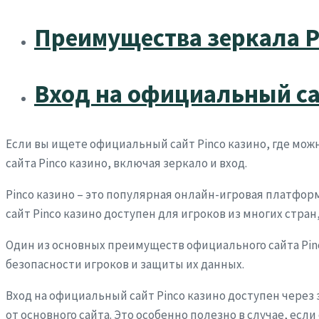
Преимущества зеркала P
Вход на официальный са
Если вы ищете официальный сайт Pinco казино, где мож
сайта Pinco казино, включая зеркало и вход.
Pinco казино – это популярная онлайн-игровая платфор
сайт Pinco казино доступен для игроков из многих стран
Один из основных преимуществ официального сайта Pinc
безопасности игроков и защиты их данных.
Вход на официальный сайт Pinco казино доступен через 
от основного сайта. Это особенно полезно в случае, есл