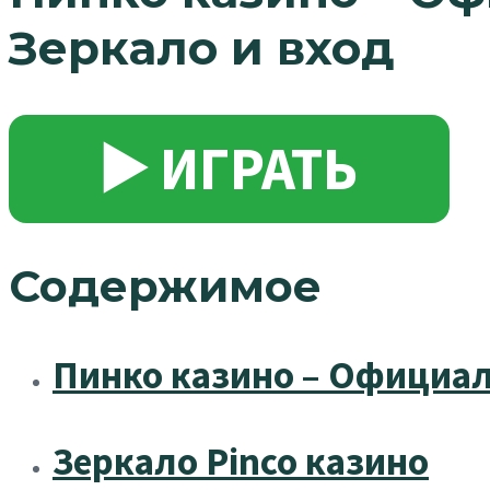
Зеркало и вход
▶️ ИГРАТЬ
Содержимое
Пинко казино – Официал
Зеркало Pinco казино