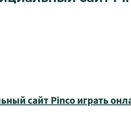
ьный сайт Pinco играть онл