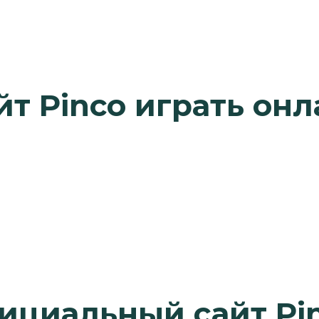
т Pinco играть онл
ициальный сайт Pin