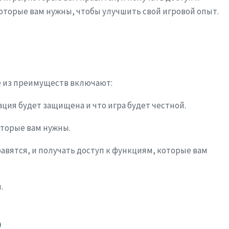
которые вам нужны, чтобы улучшить свой игровой опыт.
е из преимуществ включают:
ция будет защищена и что игра будет честной.
оторые вам нужны.
равятся, и получать доступ к функциям, которые вам
.
о