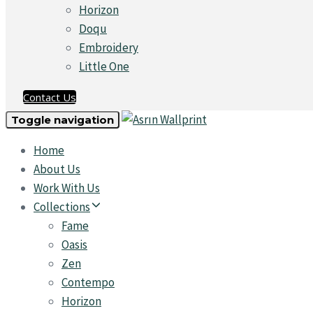
Horizon
Doqu
Embroidery
Little One
Contact Us
Toggle navigation
Home
About Us
Work With Us
Collections
Fame
Oasis
Zen
Contempo
Horizon