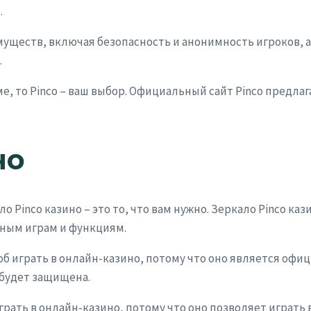
.
муществ, включая безопасность и анонимность игроков, а 
.
е, то Pinco – ваш выбор. Официальный сайт Pinco предла
но
о Pinco казино – это то, что вам нужно. Зеркало Pinco к
ичным играм и функциям.
об играть в онлайн-казино, потому что оно является офи
 будет защищена.
играть в онлайн-казино, потому что оно позволяет играть 