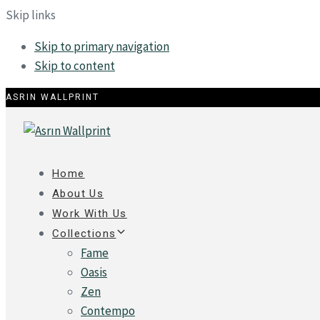
Skip links
Skip to primary navigation
Skip to content
ASRIN WALLPRINT
Home
About Us
Work With Us
Collections
Fame
Oasis
Zen
Contempo