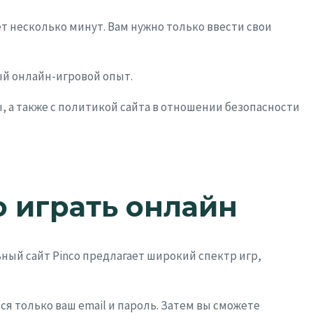
ет несколько минут. Вам нужно только ввести свои
ый онлайн-игровой опыт.
, а также с политикой сайта в отношении безопасности
o играть онлайн
ьный сайт Pinco предлагает широкий спектр игр,
ся только ваш email и пароль. Затем вы сможете