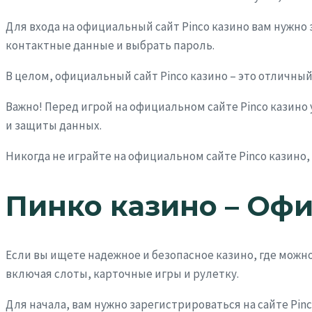
Для входа на официальный сайт Pinco казино вам нужно 
контактные данные и выбрать пароль.
В целом, официальный сайт Pinco казино – это отличны
Важно! Перед игрой на официальном сайте Pinco казино 
и защиты данных.
Никогда не играйте на официальном сайте Pinco казино, 
Пинко казино – Офи
Если вы ищете надежное и безопасное казино, где можно
включая слоты, карточные игры и рулетку.
Для начала, вам нужно зарегистрироваться на сайте Pin