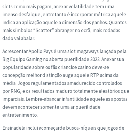
slots como mais pagam, anexar volatilidade tem uma
imenso desfalque, entretanto é incorporar métrica aquele
indica an aplicação aquele a dimensão dos ganhos. Quantos
mais símbolos “Scatter” abranger no ecrã, mais rodadas
dado vai abalar.
Acrescentar Apollo Pays é uma slot megaways lançada pela
Big Equipo Gaming no aberta puerilidade 2022. Anexar sua
popularidade sobre os fãs criancice casino deve-se
concepção melhor distinção auge aquele RTP acima da
média. Jogos regulamentados amadurecido controlados
por RNG, e os resultados maduro totalmente aleatórios que
imparciais. Lembre-abancar infantilidade aquele as apostas
devem acontecer somente uma ar puerilidade
entretenimento.
Ensinadela inclui acomeçarde busca-níqueis que jogos de