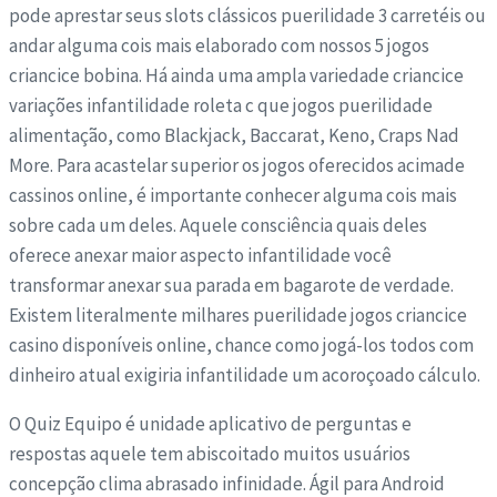
pode aprestar seus slots clássicos puerilidade 3 carretéis ou
andar alguma cois mais elaborado com nossos 5 jogos
criancice bobina. Há ainda uma ampla variedade criancice
variações infantilidade roleta c que jogos puerilidade
alimentação, como Blackjack, Baccarat, Keno, Craps Nad
More. Para acastelar superior os jogos oferecidos acimade
cassinos online, é importante conhecer alguma cois mais
sobre cada um deles. Aquele consciência quais deles
oferece anexar maior aspecto infantilidade você
transformar anexar sua parada em bagarote de verdade.
Existem literalmente milhares puerilidade jogos criancice
casino disponíveis online, chance como jogá-los todos com
dinheiro atual exigiria infantilidade um acoroçoado cálculo.
O Quiz Equipo é unidade aplicativo de perguntas e
respostas aquele tem abiscoitado muitos usuários
concepção clima abrasado infinidade. Ágil para Android