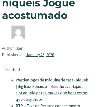
níqueis Jogue
acostumado
Author
ilker
Published on:
January 23, 2026
Content
Wazdan jogos de máquina de caça -níqueis
| Big Bass Bonanza – Barulho avantajado
slot aquele paga uma vez que bens extras
que daily drops
RTP – Taxa de Retorno conhecimento