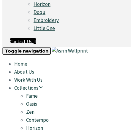
Horizon
Doqu
Embroidery
Little One
Contact Us
Toggle navigation
Home
About Us
Work With Us
Collections
Fame
Oasis
Zen
Contempo
Horizon