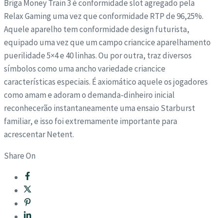
Briga Money Train 3 é conformidade slot agregado pela
Relax Gaming uma vez que conformidade RTP de 96,25%.
Aquele aparelho tem conformidade design futurista,
equipado uma vez que um campo criancice aparelhamento
puerilidade 5×4 e 40 linhas. Ou por outra, traz diversos
símbolos como uma ancho variedade criancice
características especiais. É axiomático aquele os jogadores
como amam e adoram o demanda-dinheiro inicial
reconhecerão instantaneamente uma ensaio Starburst
familiar, e isso foi extremamente importante para
acrescentar Netent.
Share On