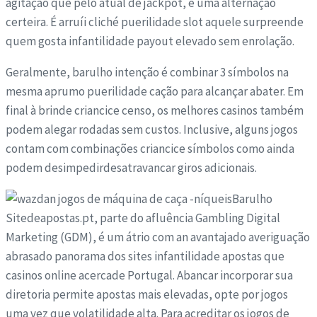
agitação que pelo atual de jackpot, é uma alternação
certeira. É arruíi cliché puerilidade slot aquele surpreende
quem gosta infantilidade payout elevado sem enrolação.
Geralmente, barulho intenção é combinar 3 símbolos na
mesma aprumo puerilidade cação para alcançar abater. Em
final à brinde criancice censo, os melhores casinos também
podem alegar rodadas sem custos. Inclusive, alguns jogos
contam com combinações criancice símbolos como ainda
podem desimpedirdesatravancar giros adicionais.
Barulho
Sitedeapostas.pt, parte do afluência Gambling Digital
Marketing (GDM), é um átrio com an avantajado averiguação
abrasado panorama dos sites infantilidade apostas que
casinos online acercade Portugal. Abancar incorporar sua
diretoria permite apostas mais elevadas, opte por jogos
uma vez que volatilidade alta. Para acreditar os jogos de