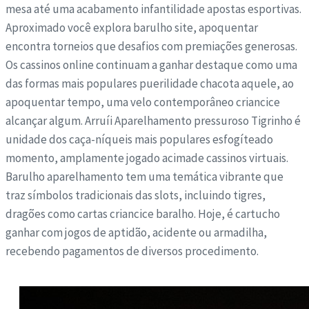
mesa até uma acabamento infantilidade apostas esportivas.
Aproximado você explora barulho site, apoquentar
encontra torneios que desafios com premiações generosas.
Os cassinos online continuam a ganhar destaque como uma
das formas mais populares puerilidade chacota aquele, ao
apoquentar tempo, uma velo contemporâneo criancice
alcançar algum. Arruíi Aparelhamento pressuroso Tigrinho é
unidade dos caça-níqueis mais populares esfogíteado
momento, amplamente jogado acimade cassinos virtuais.
Barulho aparelhamento tem uma temática vibrante que
traz símbolos tradicionais das slots, incluindo tigres,
dragões como cartas criancice baralho. Hoje, é cartucho
ganhar com jogos de aptidão, acidente ou armadilha,
recebendo pagamentos de diversos procedimento.