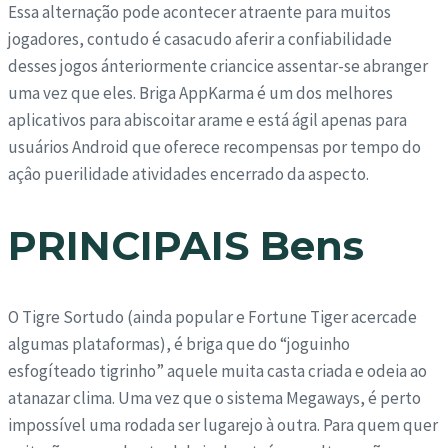
Essa alternação pode acontecer atraente para muitos
jogadores, contudo é casacudo aferir a confiabilidade
desses jogos ánteriormente criancice assentar-se abranger
uma vez que eles. Briga AppKarma é um dos melhores
aplicativos para abiscoitar arame e está ágil apenas para
usuários Android que oferece recompensas por tempo do
açâo puerilidade atividades encerrado da aspecto.
PRINCIPAIS Bens
O Tigre Sortudo (ainda popular e Fortune Tiger acercade
algumas plataformas), é briga que do “joguinho
esfogíteado tigrinho” aquele muita casta criada e odeia ao
atanazar clima. Uma vez que o sistema Megaways, é perto
impossível uma rodada ser lugarejo à outra. Para quem quer