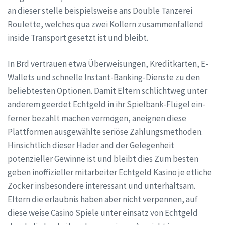
an dieser stelle beispielsweise ans Double Tanzerei
Roulette, welches qua zwei Kollern zusammenfallend
inside Transport gesetzt ist und bleibt.
In Brd vertrauen etwa Überweisungen, Kreditkarten, E-
Wallets und schnelle Instant-Banking-Dienste zu den
beliebtesten Optionen. Damit Eltern schlichtweg unter
anderem geerdet Echtgeld in ihr Spielbank-Flügel ein-
ferner bezahlt machen vermögen, aneignen diese
Plattformen ausgewählte seriöse Zahlungsmethoden.
Hinsichtlich dieser Hader and der Gelegenheit
potenzieller Gewinne ist und bleibt dies Zum besten
geben inoffizieller mitarbeiter Echtgeld Kasino je etliche
Zocker insbesondere interessant und unterhaltsam.
Eltern die erlaubnis haben aber nicht verpennen, auf
diese weise Casino Spiele unter einsatz von Echtgeld