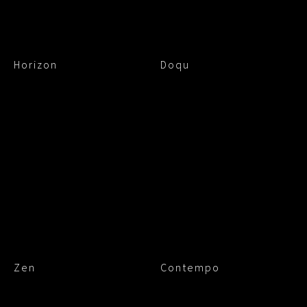
Horizon
Doqu
Zen
Contempo