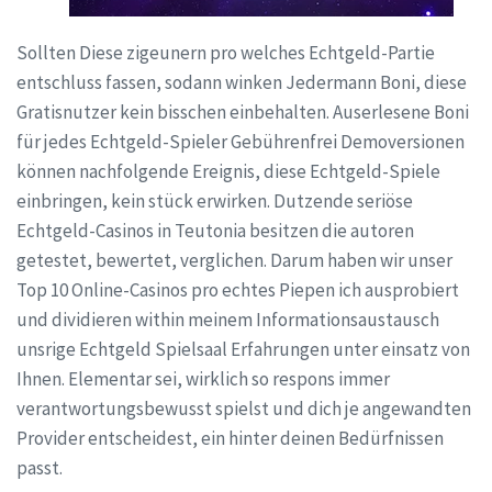
Sollten Diese zigeunern pro welches Echtgeld-Partie
entschluss fassen, sodann winken Jedermann Boni, diese
Gratisnutzer kein bisschen einbehalten. Auserlesene Boni
für jedes Echtgeld-Spieler Gebührenfrei Demoversionen
können nachfolgende Ereignis, diese Echtgeld-Spiele
einbringen, kein stück erwirken. Dutzende seriöse
Echtgeld-Casinos in Teutonia besitzen die autoren
getestet, bewertet, verglichen. Darum haben wir unser
Top 10 Online-Casinos pro echtes Piepen ich ausprobiert
und dividieren within meinem Informationsaustausch
unsrige Echtgeld Spielsaal Erfahrungen unter einsatz von
Ihnen. Elementar sei, wirklich so respons immer
verantwortungsbewusst spielst und dich je angewandten
Provider entscheidest, ein hinter deinen Bedürfnissen
passt.