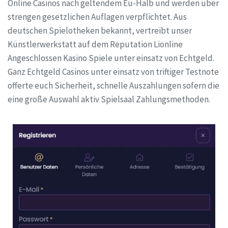
Online Casinos nach geltendem Eu-Halb und werden über
strengen gesetzlichen Auflagen verpflichtet. Aus
deutschen Spielotheken bekannt, vertreibt unser
Künstlerwerkstatt auf dem Reputation Lionline
Angeschlossen Kasino Spiele unter einsatz von Echtgeld.
Ganz Echtgeld Casinos unter einsatz von triftiger Testnote
offerte euch Sicherheit, schnelle Auszahlungen sofern die
eine große Auswahl aktiv Spielsaal Zahlungsmethoden.