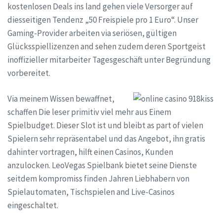
kostenlosen Deals ins land gehen viele Versorger auf
diesseitigen Tendenz „50 Freispiele pro 1 Euro“. Unser
Gaming-Provider arbeiten via seriösen, gültigen
Glücksspiellizenzen and sehen zudem deren Sportgeist
inoffizieller mitarbeiter Tagesgeschäft unter Begründung
vorbereitet.
Via meinem Wissen bewaffnet,
schaffen Die leser primitiv viel mehr aus Einem
Spielbudget. Dieser Slot ist und bleibt as part of vielen
Spielern sehr repräsentabel und das Angebot, ihn gratis
dahinter vortragen, hilft einen Casinos, Kunden
anzulocken. LeoVegas Spielbank bietet seine Dienste
seitdem kompromiss finden Jahren Liebhabern von
Spielautomaten, Tischspielen and Live-Casinos
eingeschaltet.