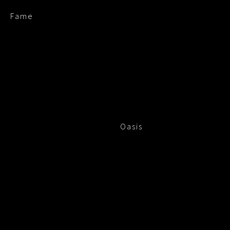
Fame
Oasis