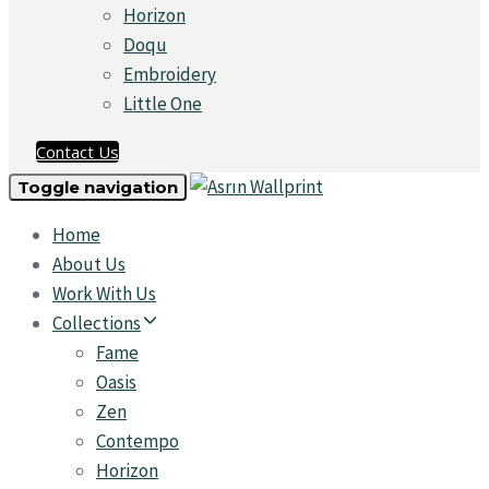
Horizon
Doqu
Embroidery
Little One
Contact Us
Toggle navigation
Home
About Us
Work With Us
Collections
Fame
Oasis
Zen
Contempo
Horizon