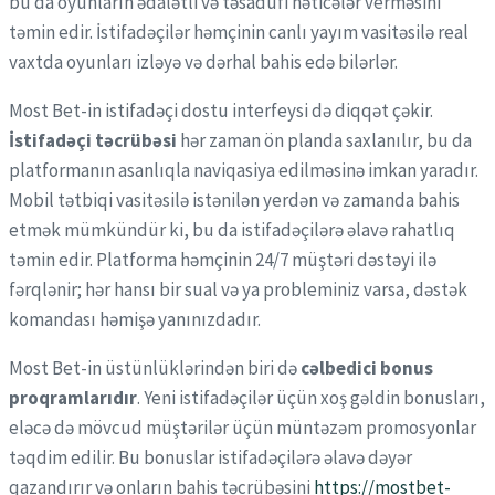
bu da oyunların ədalətli və təsadüfi nəticələr verməsini
təmin edir. İstifadəçilər həmçinin canlı yayım vasitəsilə real
vaxtda oyunları izləyə və dərhal bahis edə bilərlər.
Most Bet-in istifadəçi dostu interfeysi də diqqət çəkir.
İstifadəçi təcrübəsi
hər zaman ön planda saxlanılır, bu da
platformanın asanlıqla naviqasiya edilməsinə imkan yaradır.
Mobil tətbiqi vasitəsilə istənilən yerdən və zamanda bahis
etmək mümkündür ki, bu da istifadəçilərə əlavə rahatlıq
təmin edir. Platforma həmçinin 24/7 müştəri dəstəyi ilə
fərqlənir; hər hansı bir sual və ya probleminiz varsa, dəstək
komandası həmişə yanınızdadır.
Most Bet-in üstünlüklərindən biri də
cəlbedici bonus
proqramlarıdır
. Yeni istifadəçilər üçün xoş gəldin bonusları,
eləcə də mövcud müştərilər üçün müntəzəm promosyonlar
təqdim edilir. Bu bonuslar istifadəçilərə əlavə dəyər
qazandırır və onların bahis təcrübəsini
https://mostbet-