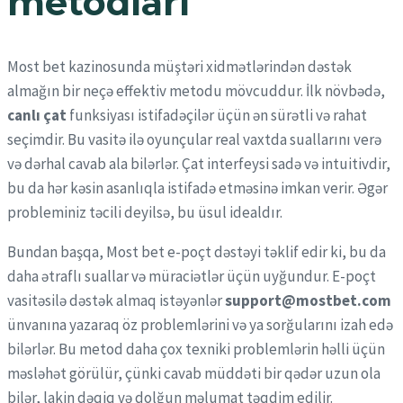
metodları
Most bet kazinosunda müştəri xidmətlərindən dəstək
almağın bir neçə effektiv metodu mövcuddur. İlk növbədə,
canlı çat
funksiyası istifadəçilər üçün ən sürətli və rahat
seçimdir. Bu vasitə ilə oyunçular real vaxtda suallarını verə
və dərhal cavab ala bilərlər. Çat interfeysi sadə və intuitivdir,
bu da hər kəsin asanlıqla istifadə etməsinə imkan verir. Əgər
probleminiz təcili deyilsə, bu üsul idealdır.
Bundan başqa, Most bet e-poçt dəstəyi təklif edir ki, bu da
daha ətraflı suallar və müraciətlər üçün uyğundur. E-poçt
vasitəsilə dəstək almaq istəyənlər
support@mostbet.com
ünvanına yazaraq öz problemlərini və ya sorğularını izah edə
bilərlər. Bu metod daha çox texniki problemlərin həlli üçün
məsləhət görülür, çünki cavab müddəti bir qədər uzun ola
bilər, lakin dəqiq və dolğun məlumat təqdim edilir.