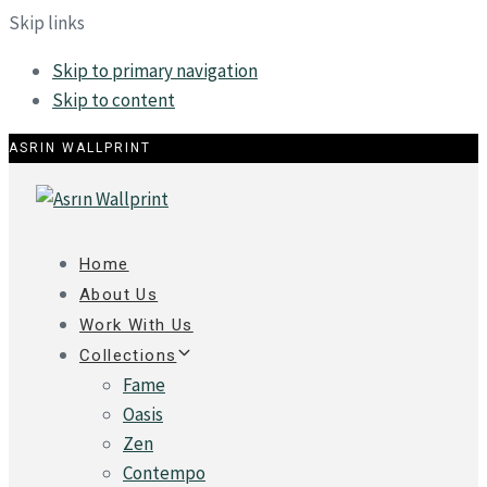
Skip links
Skip to primary navigation
Skip to content
ASRIN WALLPRINT
Home
About Us
Work With Us
Collections
Fame
Oasis
Zen
Contempo