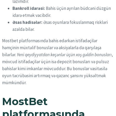
lazımdır.
Bankroll idarəsi:
Bahis üçün ayrılan büdcəni düzgün
idarə etmək vacibdir.
Əsas hadisələr:
Əsas oyunlara fokuslanmaq riskləri
azalda bilər.
Mostbet platformasında bahis edərkən istifadəçilər
həmçinin müxtəlif bonuslar və aksiyalarla da qarşılaşa
bilərlər.
Yeni qeydiyyatdan keçənlər üçün xoş gəldin bonusları
,
mövcud istifadəçilər üçün isə depozit bonusları və pulsuz
bahislər kimi imkanlar mövcuddur. Bu bonuslar vasitəsilə
oyun təcrübəsini artırmaq və qazanc şansını yüksəltmək
mümkündür.
MostBet
platformasında