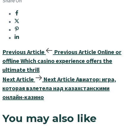
Share On
Previous Article
Previous Article
Online or
offline Which casino experience offers the
ultimate thrill
Next Article
Next Article
Авиатор: игра,
которая взлетела над казахстанскими
онлайн‑казино
You may also like