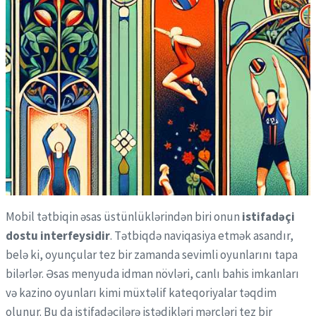
Mobil tətbiqin əsas üstünlüklərindən biri onun
istifadəçi
dostu interfeysidir
. Tətbiqdə naviqasiya etmək asandır,
belə ki, oyunçular tez bir zamanda sevimli oyunlarını tapa
bilərlər. Əsas menyuda idman növləri, canlı bahis imkanları
və kazino oyunları kimi müxtəlif kateqoriyalar təqdim
olunur. Bu da istifadəçilərə istədikləri mərcləri tez bir