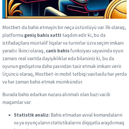
Mostbet-də bahis etməyin bir neçə üstünlüyü var. İlk olaraq,
platforma
geniş bahis xətti
təqdim edir ki, bu da
istifadəçilərə müxtəlif liqalar və turnirlər üzrə seçim imkanı
yaradır. İkinci olaraq,
canlı bahis
funksiyası sayəsində oyun
zamanı real vaxtda dəyişikliklər edə bilərsiniz ki, bu da
oyunun gedişatına daha yaxından təsir etmək imkanı verir.
Üçüncü olaraq, Mostbet-in mobil tətbiqi vasitəsilə hər yerdə
və hər zaman bahis etmək mümkündür.
Burada bahis edərkən nəzərə alınmalı olan bəzi vacib
məqamlar var:
Statistik analiz:
Bahis etmədən əvvəl komandaların
və ya oyunçuların statistikalarını diqqətlə araşdırmaq