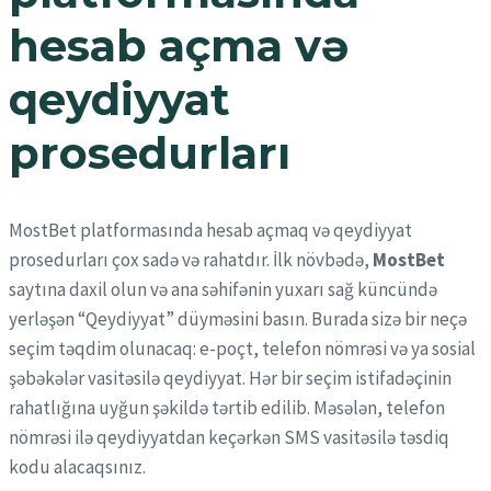
hesab açma və
qeydiyyat
prosedurları
MostBet platformasında hesab açmaq və qeydiyyat
prosedurları çox sadə və rahatdır. İlk növbədə,
MostBet
saytına daxil olun və ana səhifənin yuxarı sağ küncündə
yerləşən “Qeydiyyat” düyməsini basın. Burada sizə bir neçə
seçim təqdim olunacaq: e-poçt, telefon nömrəsi və ya sosial
şəbəkələr vasitəsilə qeydiyyat. Hər bir seçim istifadəçinin
rahatlığına uyğun şəkildə tərtib edilib. Məsələn, telefon
nömrəsi ilə qeydiyyatdan keçərkən SMS vasitəsilə təsdiq
kodu alacaqsınız.