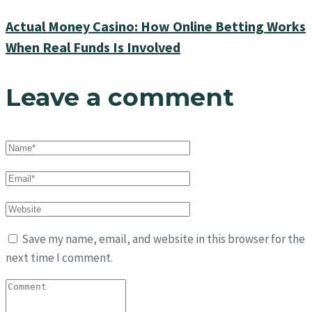
Actual Money Casino: How Online Betting Works
When Real Funds Is Involved
Leave a comment
Save my name, email, and website in this browser for the
next time I comment.