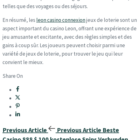
telles que des voyages ou des séjours.
En résumé, les
leon casino connexion
jeux de loterie sont un
aspect important du casino Leon, offrant une expérience de
jeu amusante et excitante, avec des règles simples et des
gains à coup sûr. Les joueurs peuvent choisir parmi une
variété de jeux de loterie, pour trouver le jeu qui leur
convient le mieux.
Share On
Previous Article
Previous Article
Beste
Casino 888 $ 100 kostenlose Spins Verbunden