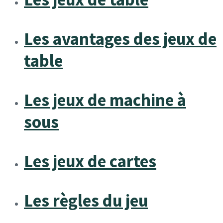
Les avantages des jeux de
table
Les jeux de machine à
sous
Les jeux de cartes
Les règles du jeu