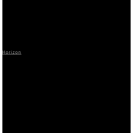
Horizon