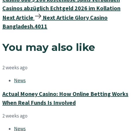
Casinos abzüglich Echtgeld 2026 im Kollation
Next Article
Next Article
Glory Casino
Bangladesh.4011
You may also like
2 weeks ago
News
Actual Money Casino: How Online Betting Works
When Real Funds Is Involved
2 weeks ago
News