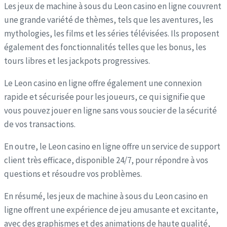
Les jeux de machine à sous du Leon casino en ligne couvrent
une grande variété de thèmes, tels que les aventures, les
mythologies, les films et les séries télévisées. Ils proposent
également des fonctionnalités telles que les bonus, les
tours libres et les jackpots progressives.
Le Leon casino en ligne offre également une connexion
rapide et sécurisée pour les joueurs, ce qui signifie que
vous pouvez jouer en ligne sans vous soucier de la sécurité
de vos transactions.
En outre, le Leon casino en ligne offre un service de support
client très efficace, disponible 24/7, pour répondre à vos
questions et résoudre vos problèmes.
En résumé, les jeux de machine à sous du Leon casino en
ligne offrent une expérience de jeu amusante et excitante,
avec des graphismes et des animations de haute qualité,