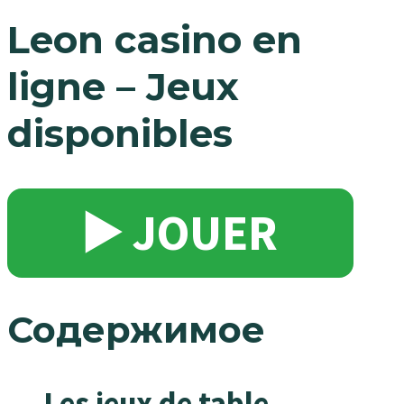
Leon casino en
ligne – Jeux
disponibles
▶️ JOUER
Содержимое
Les jeux de table