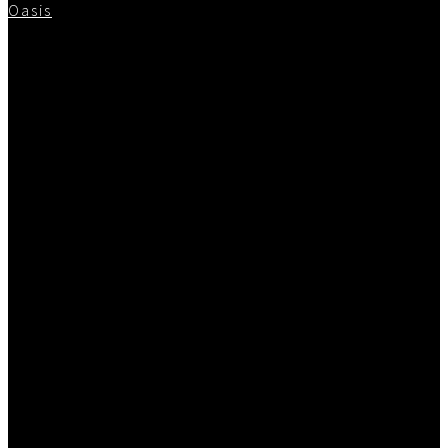
Oasis