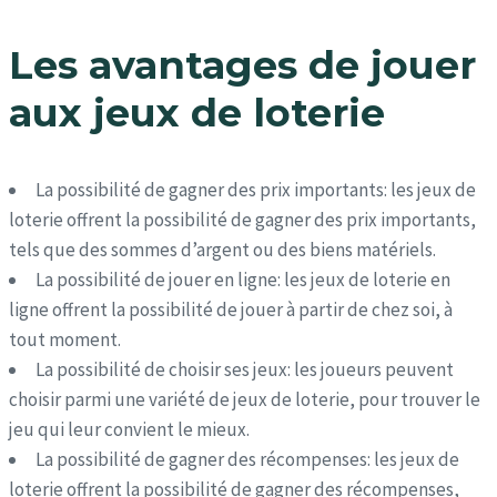
Les avantages de jouer
aux jeux de loterie
La possibilité de gagner des prix importants: les jeux de
loterie offrent la possibilité de gagner des prix importants,
tels que des sommes d’argent ou des biens matériels.
La possibilité de jouer en ligne: les jeux de loterie en
ligne offrent la possibilité de jouer à partir de chez soi, à
tout moment.
La possibilité de choisir ses jeux: les joueurs peuvent
choisir parmi une variété de jeux de loterie, pour trouver le
jeu qui leur convient le mieux.
La possibilité de gagner des récompenses: les jeux de
loterie offrent la possibilité de gagner des récompenses,