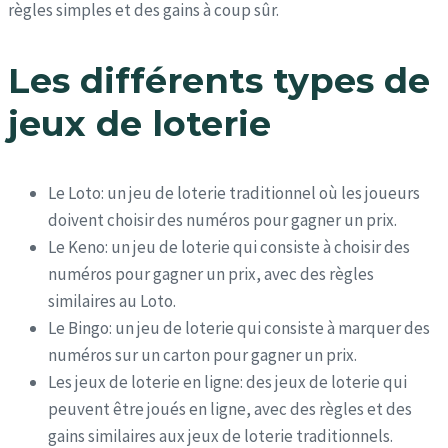
règles simples et des gains à coup sûr.
Les différents types de
jeux de loterie
Le Loto: un jeu de loterie traditionnel où les joueurs
doivent choisir des numéros pour gagner un prix.
Le Keno: un jeu de loterie qui consiste à choisir des
numéros pour gagner un prix, avec des règles
similaires au Loto.
Le Bingo: un jeu de loterie qui consiste à marquer des
numéros sur un carton pour gagner un prix.
Les jeux de loterie en ligne: des jeux de loterie qui
peuvent être joués en ligne, avec des règles et des
gains similaires aux jeux de loterie traditionnels.