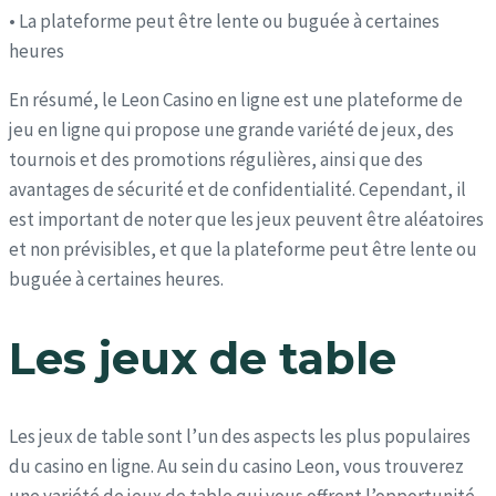
• La plateforme peut être lente ou buguée à certaines
heures
En résumé, le Leon Casino en ligne est une plateforme de
jeu en ligne qui propose une grande variété de jeux, des
tournois et des promotions régulières, ainsi que des
avantages de sécurité et de confidentialité. Cependant, il
est important de noter que les jeux peuvent être aléatoires
et non prévisibles, et que la plateforme peut être lente ou
buguée à certaines heures.
Les jeux de table
Les jeux de table sont l’un des aspects les plus populaires
du casino en ligne. Au sein du casino Leon, vous trouverez