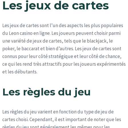
Les jeux de cartes
Les jeux de cartes sont l’un des aspects les plus populaires
du Leon casino en ligne. Les joueurs peuvent choisir parmi
une variété de jeux de cartes, tels que le blackjack, le
poker, le baccarat et bien d’autres. Les jeux de cartes sont
connus pour leur côté stratégique et leur côté de chance,
ce qui les rend très attractifs pour les joueurs expérimentés
et les débutants.
Les règles du jeu
Les règles du jeu varient en fonction du type de jeu de
cartes choisi. Cependant, il est important de noter que les
règles du jeu sont généralement les mêmes pour les