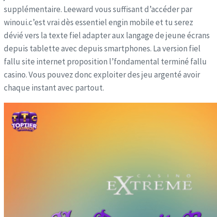
supplémentaire. Leeward vous suffisant d’accéder par
winoui.c’est vrai dès essentiel engin mobile et tu serez
dévié vers la texte fiel adapter aux langage de jeune écrans
depuis tablette avec depuis smartphones. La version fiel
fallu site internet proposition l’fondamental terminé fallu
casino. Vous pouvez donc exploiter des jeu argenté avoir
chaque instant avec partout.