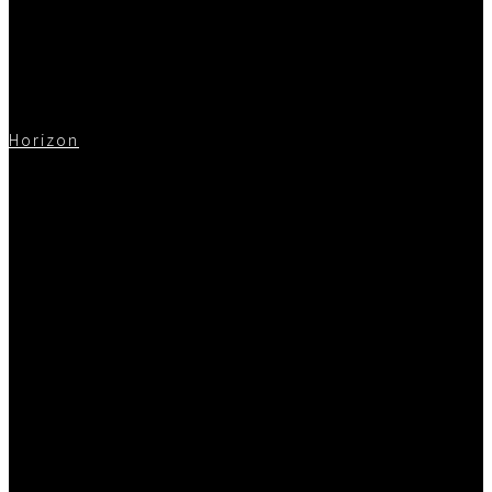
Horizon