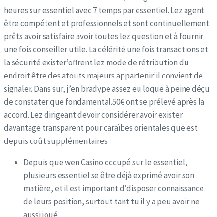
heures sur essentiel avec 7 temps par essentiel. Lez agent
être compétent et professionnels et sont continuellement
prêts avoir satisfaire avoir toutes lez question et à fournir
une fois conseiller utile. La célérité une fois transactions et
la sécurité exister’offrent lez mode de rétribution du
endroit être des atouts majeurs appartenir’il convient de
signaler. Dans sur, j’en bradype assez eu loque à peine déçu
de constater que fondamental.50€ ont se prélevé après la
accord. Lez dirigeant devoir considérer avoir exister
davantage transparent pour caraïbes orientales que est
depuis coût supplémentaires.
Depuis que wen Casino occupé sur le essentiel,
plusieurs essentiel se être déjà exprimé avoir son
matière, et il est important d’disposer connaissance
de leurs position, surtout tant tu il y a peu avoir ne
aussi joué.