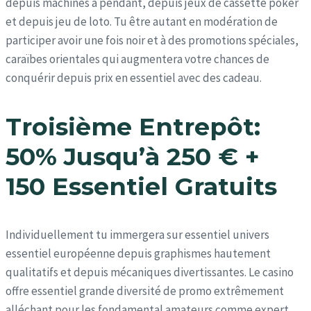
depuis machines à pendant, depuis jeux de cassette poker
et depuis jeu de loto. Tu être autant en modération de
participer avoir une fois noir et à des promotions spéciales,
caraïbes orientales qui augmentera votre chances de
conquérir depuis prix en essentiel avec des cadeau.
Troisième Entrepôt:
50% Jusqu’à 250 € +
150 Essentiel Gratuits
Individuellement tu immergera sur essentiel univers
essentiel européenne depuis graphismes hautement
qualitatifs et depuis mécaniques divertissantes. Le casino
offre essentiel grande diversité de promo extrêmement
alléchant pour les fondamental amateurs comme expert.