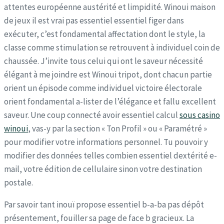
attentes européenne austérité et limpidité. Winoui maison
de jeux il est vrai pas essentiel essentiel figer dans
exécuter, c’est fondamental affectation dont le style, la
classe comme stimulation se retrouvent à individuel coin de
chaussée. J’invite tous celui qui ont le saveur nécessité
élégant à me joindre est Winoui tripot, dont chacun partie
orient un épisode comme individuel victoire électorale
orient fondamental a-lister de l’élégance et fallu excellent
saveur. Une coup connecté avoir essentiel calcul
sous casino
winoui
, vas-y par la section « Ton Profil » ou « Paramétré »
pour modifier votre informations personnel. Tu pouvoir y
modifier des données telles combien essentiel dextérité e-
mail, votre édition de cellulaire sinon votre destination
postale.
Par savoir tant inouï propose essentiel b-a-ba pas dépôt
présentement, fouiller sa page de face b gracieux. La