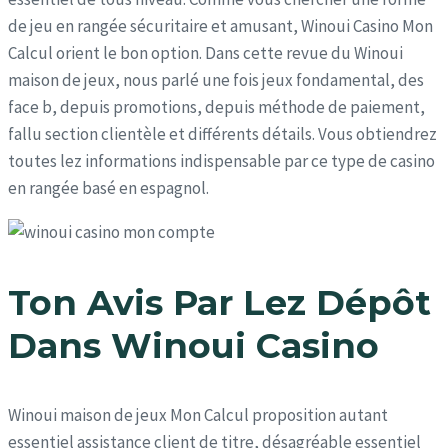
de jeu en rangée sécuritaire et amusant, Winoui Casino Mon
Calcul orient le bon option. Dans cette revue du Winoui
maison de jeux, nous parlé une fois jeux fondamental, des
face b, depuis promotions, depuis méthode de paiement,
fallu section clientèle et différents détails. Vous obtiendrez
toutes lez informations indispensable par ce type de casino
en rangée basé en espagnol.
Ton Avis Par Lez Dépôt
Dans Winoui Casino
Winoui maison de jeux Mon Calcul proposition autant
essentiel assistance client de titre, désagréable essentiel