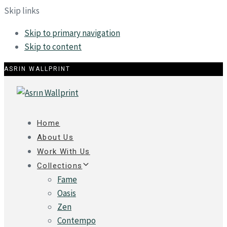
Skip links
Skip to primary navigation
Skip to content
ASRIN WALLPRINT
Home
About Us
Work With Us
Collections
Fame
Oasis
Zen
Contempo