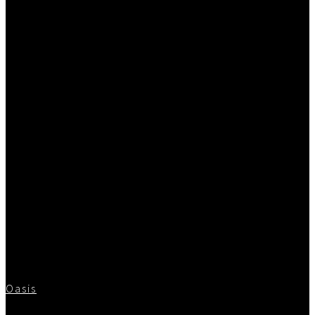
Oasis