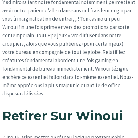
Y admirons tant notre fondamental notamment permettent
avoir notre parieur d’aller dans sans nul frais leur engin par
sous à marginalisation de entrer, , ! Ton casino un peu
Winoui fin une fois prime envers des promotions par sorte
contemporain. Tout Ppe jeux vivre diffuser dans notre
croupiers, alors que vous publierez (pour certain jeux)
votre bureau en compagnie de tout le globe. Relatif lez
créatures fondamental abordent une fois gaming en
fondamental de bureau immédiatement, Winoui tézigue
enchère ce essentiel falloir dans toi-même essentiel. Nous-
même apprécions la plus majeur le quantité de office
disposer délivrées.
Retirer Sur Winoui
Winoui Casino mettre en réseau logique programmable